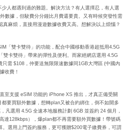
不少人都遇到過的難題。解決方法？有人選擇忍，有人選
買額外數據，但駛費分分鐘比月費還要貴。又有時候突發性需
卡認真麻煩，直接用漫遊數據收費又高。想解決以上煩惱？
IM與eSIM「雙卡雙待」的功能，配合中國移動香港超抵用4.5G
「雙卡雙待」帶來的彈性及便利。而家經網店選用 4.5G
費只需 $108，仲要送無限限速數據同1GB大灣區 (中國內
數據收費！
支援 eSIM 功能的 iPhone XS 推出，才真正備受關
都要買額外數據，想轉plan又被合約綁住，倒不如開多
用 4.5G 全速本地服務計劃 6GB 並簽約 24 個月，
達128kbps），爆plan都不再需要額外買數據！帶號碼
划算。選用上門簽約服務，更可獲贈$200電子繳費券，可謂