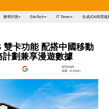
教學評測
EduTech
IT Times
生成式AI與雲端
 XS 雙卡功能 配搭中國移動
務計劃兼享漫遊數據
在Google
追蹤《e-zone》