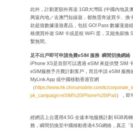
此外，計劃更額外再送 1GB大灣區 (中國內地
興返內地／去澳門短線遊，都無需奔波買卡、換
款超值數據漫遊產品，包括 GO! Pass 數據
格價買外遊 SIM 卡或是租 WiFi 蛋，又能免
繫無間。
足不出戶即可申請免費eSIM 服務 瞬間切換網絡
iPhone XS是首部可以透過 eSIM 來提供雙
eSIM服務予月費計劃客戶，而且申請 eSIM 
MyLink App 或中國移動香港官網
（
https://www.hk.chinamobile.com/tc/corporate
pk_campaign=eSIM%20iPhone%20iPad
），即可
經網店上台選用4.5G 全速本地服務計劃 6GB再轉用
務，瞬間切換至中國移動香港4.5G網絡，真正