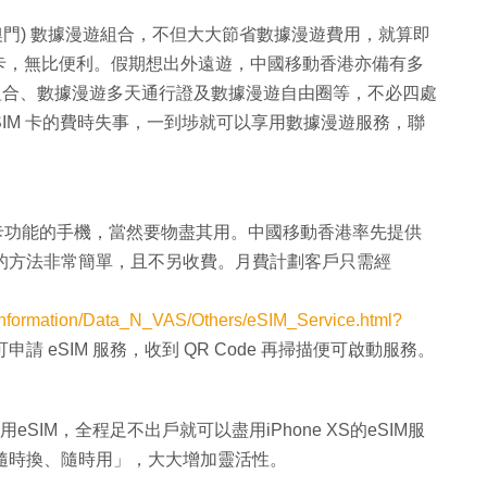
及澳門) 數據漫遊組合，不但大大節省數據漫遊費用，就算即
卡，無比便利。假期想出外遠遊，中國移動香港亦備有多
漫遊組合、數據漫遊多天通行證及數據漫遊自由圈等，不必四處
卻換 SIM 卡的費時失事，一到埗就可以享用數據漫遊服務，聯
 SIM 卡功能的手機，當然要物盡其用。中國移動香港率先提供
服務的方法非常簡單，且不另收費。月費計劃客戶只需經
_information/Data_N_VAS/Others/eSIM_Service.html?
申請 eSIM 服務，收到 QR Code 再掃描便可啟動服務。
eSIM，全程足不出戶就可以盡用iPhone XS的eSIM服
「隨時換、隨時用」，大大增加靈活性。