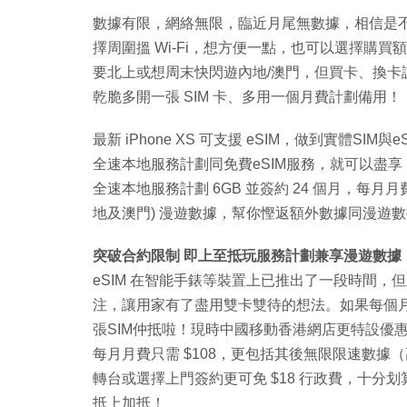
數據有限，網絡無限，臨近月尾無數據，相信是
擇周圍搵 Wi-Fi，想方便一點，也可以選擇購
要北上或想周末快閃遊內地/澳門，但買卡、換
乾脆多開一張 SIM 卡、多用一個月費計劃備用！
最新 iPhone XS 可支援 eSIM，做到實體S
全速本地服務計劃同免費eSIM服務，就可以盡享
全速本地服務計劃 6GB 並簽約 24 個月，每月月
地及澳門) 漫遊數據，幫你慳返額外數據同漫遊
突破合約限制 即上至抵玩服務計劃兼享漫遊數據
eSIM 在智能手錶等裝置上已推出了一段時間，但直至
注，讓用家有了盡用雙卡雙待的想法。如果每個月
張SIM仲抵啦！現時中國移動香港網店更特設優惠，凡選
每月月費只需 $108，更包括其後無限限速數據（高
轉台或選擇上門簽約更可免 $18 行政費，十分
抵上加抵！