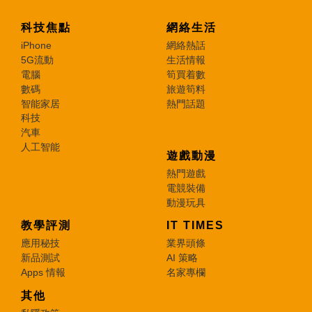
科技焦點
網絡生活
iPhone
網絡熱話
5G流動
生活情報
電腦
筍買着數
數碼
旅遊筍料
智能家居
熱門話題
科技
汽車
人工智能
遊戲動漫
熱門遊戲
電競裝備
動漫玩具
教學評測
IT TIMES
應用秘技
業界頭條
新品測試
AI 策略
Apps 情報
名家專欄
其他