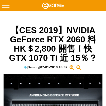
搜尋
【CES 2019】NVIDIA
Facebook
Instagram
GeForce RTX 2060 料
科技焦點
HK＄2,800 開售！快
網絡生活
GTX 1070 Ti 近 15％？
遊戲動漫
教學評測
|
Sammy
|
07-01-2019 18:32
|
EduTech
IT Times
生成式AI與雲端應用
Enterprise Digital Transformation