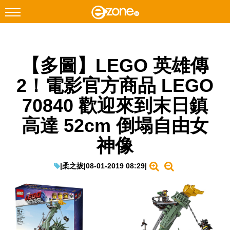
搜尋
【多圖】LEGO 英雄傳
Facebook
Instagram
2！電影官方商品 LEGO
科技焦點
70840 歡迎來到末日鎮
網絡生活
高達 52cm 倒塌自由女
遊戲動漫
神像
教學評測
EduTech
|
柔之拔
|
08-01-2019 08:29
|
IT Times
生成式AI與雲端應用
Enterprise Digital Transformation