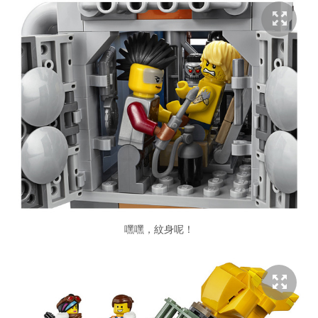
嘿嘿，紋身呢！