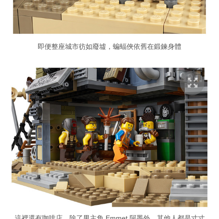
即便整座城市彷如廢墟，蝙蝠俠依舊在鍛鍊身體
這裡還有咖啡店，除了男主角 Emmet 阿墨外，其他人都是寸寸