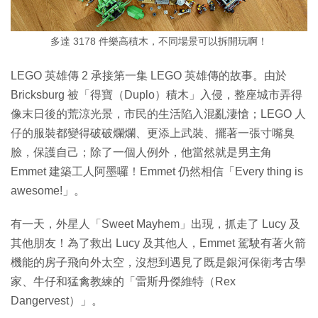
多達 3178 件樂高積木，不同場景可以拆開玩啊！
LEGO 英雄傳 2 承接第一集 LEGO 英雄傳的故事。由於
Bricksburg 被「得寶（Duplo）積木」入侵，整座城市弄得
像末日後的荒涼光景，市民的生活陷入混亂淒愴；LEGO 人
仔的服裝都變得破破爛爛、更添上武裝、擺著一張寸嘴臭
臉，保護自己；除了一個人例外，他當然就是男主角
Emmet 建築工人阿墨囉！Emmet 仍然相信「Every thing is
awesome!」。
有一天，外星人「Sweet Mayhem」出現，抓走了 Lucy 及
其他朋友！為了救出 Lucy 及其他人，Emmet 駕駛有著火箭
機能的房子飛向外太空，沒想到遇見了既是銀河保衛考古學
家、牛仔和猛禽教練的「雷斯丹傑維特（Rex
Dangervest）」。