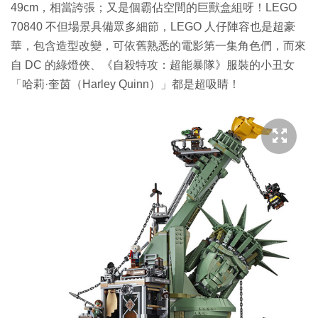
49cm，相當誇張；又是個霸佔空間的巨獸盒組呀！LEGO
70840 不但場景具備眾多細節，LEGO 人仔陣容也是超豪
華，包含造型改變，可依舊熟悉的電影第一集角色們，而來
自 DC 的綠燈俠、《自殺特攻：超能暴隊》服裝的小丑女
「哈莉·奎茵（Harley Quinn）」都是超吸睛！