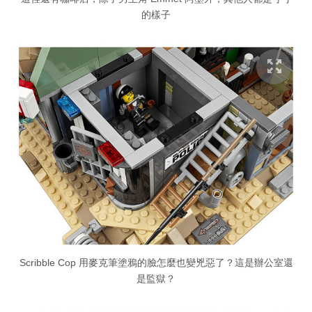
的樣子
Scribble Cop 用麥克筆塗鴉的臉怎麼也變兇惡了？這是辦公室還
是監獄？