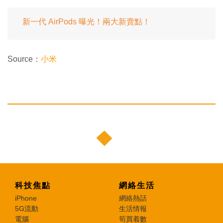
新一代 AirPods 曝光！兩大新賣點！
Source：
小米
科技焦點
網絡生活
iPhone
網絡熱話
5G流動
生活情報
電腦
筍買着數