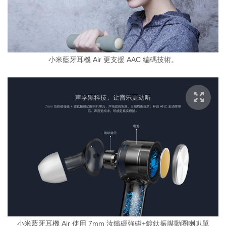
小米藍牙耳機 Air 更支援 AAC 編碼技術。
小米藍牙耳機 Air 使用 7mm 汝鐵硼強磁+鍍鈦振膜動圈喇叭單