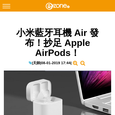
搜尋
小米藍牙耳機 Air 發
Facebook
Instagram
布！抄足 Apple
科技焦點
AirPods！
網絡生活
遊戲動漫
|
天師
|
08-01-2019 17:44
|
教學評測
EduTech
IT Times
生成式AI與雲端應用
Enterprise Digital Transformation