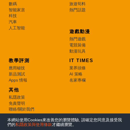
數碼
旅遊筍料
智能家居
熱門話題
科技
汽車
人工智能
遊戲動漫
熱門遊戲
電競裝備
動漫玩具
教學評測
IT TIMES
應用秘技
業界頭條
新品測試
AI 策略
Apps 情報
名家專欄
其他
私隱政策
免責聲明
聯絡/關於我們
本網站使用Cookies來改善您的瀏覽體驗, 請確定您同意及接受我
© 2026 e-zone. All Rights Reserved.
們的
私隱政策與使用條款
才繼續瀏覽。