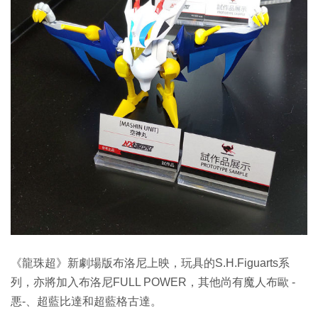
《龍珠超》新劇場版布洛尼上映，玩具的S.H.Figuarts系
列，亦將加入布洛尼FULL POWER，其他尚有魔人布歐 -
悪-、超藍比達和超藍格古達。