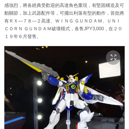
感強烈，將各經典受歡迎的高達角色重現，有堅固構造及可
動關節，加上武器配件等，可擺出利落有型的動作，首批將
有ＲＸ—７８—２高達、ＷＩＮＧ ＧＵＮＤＡＭ、ＵＮＩ
ＣＯＲＮ ＧＵＮＤＡＭ破壞模式，各售JPY3,000，在２０
１９年６月發售。