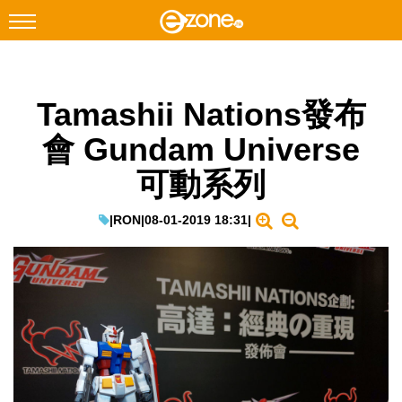
搜尋
Tamashii Nations發布
Facebook
Instagram
會 Gundam Universe
科技焦點
可動系列
網絡生活
遊戲動漫
|
RON
|
08-01-2019 18:31
|
教學評測
EduTech
IT Times
生成式AI與雲端應用
Enterprise Digital Transformation