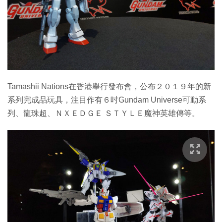
特集
Tamashii Nations在香港舉行發布會，公布２０１９年的新
系列完成品玩具，注目作有６吋Gundam Universe可動系
列、龍珠超、ＮＸＥＤＧＥ ＳＴＹＬＥ魔神英雄傳等。