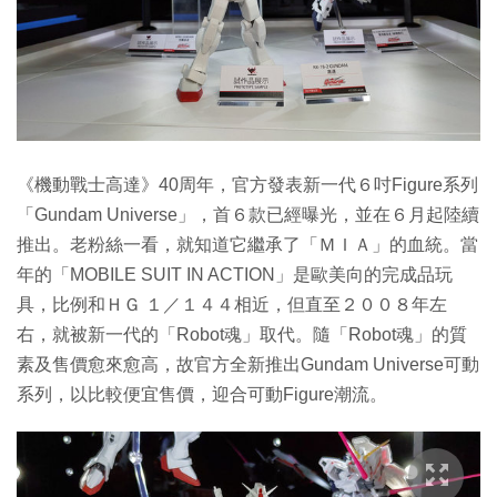
《機動戰士高達》40周年，官方發表新一代６吋Figure系列
「Gundam Universe」，首６款已經曝光，並在６月起陸續
推出。老粉絲一看，就知道它繼承了「ＭＩＡ」的血統。當
年的「MOBILE SUIT IN ACTION」是歐美向的完成品玩
具，比例和ＨＧ １／１４４相近，但直至２００８年左
右，就被新一代的「Robot魂」取代。隨「Robot魂」的質
素及售價愈來愈高，故官方全新推出Gundam Universe可動
系列，以比較便宜售價，迎合可動Figure潮流。