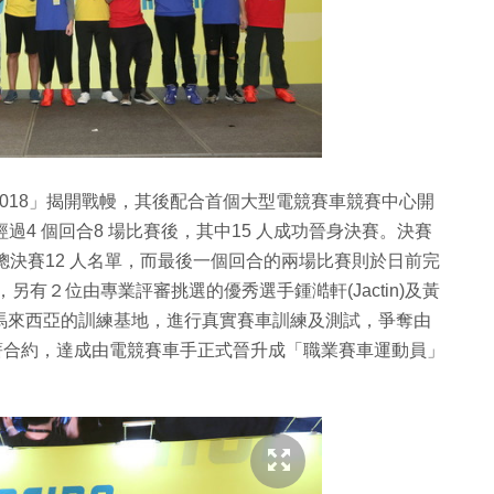
018」揭開戰幔，其後配合首個大型電競賽車競賽中心開
，經過4 個回合8 場比賽後，其中15 人成功晉身決賽。決賽
終總決賽12 人名單，而最後一個回合的兩場比賽則於日前完
)，另有２位由專業評審挑選的優秀選手鍾澔軒(Jactin)及黃
或馬來西亞的訓練基地，進行真實賽車訓練及測試，爭奪由
薪合約，達成由電競賽車手正式晉升成「職業賽車運動員」