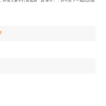
項，即便大家不打算成為「真‧車手」，亦可在下一屆試試個
壇
】