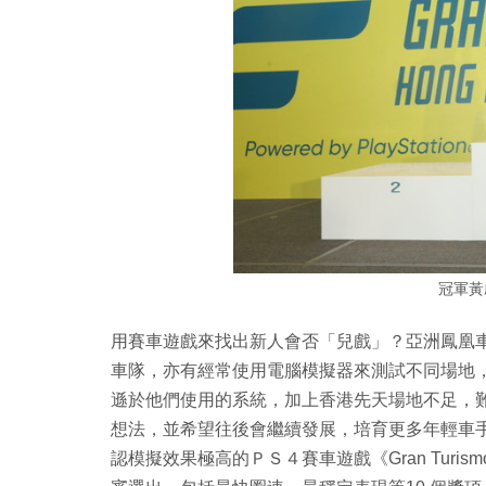
冠軍黃啟
用賽車遊戲來找出新人會否「兒戲」？亞洲鳳凰
車隊，亦有經常使用電腦模擬器來測試不同場地
遜於他們使用的系統，加上香港先天場地不足，
想法，並希望往後會繼續發展，培育更多年輕車
認模擬效果極高的ＰＳ４賽車遊戲《Gran Turi