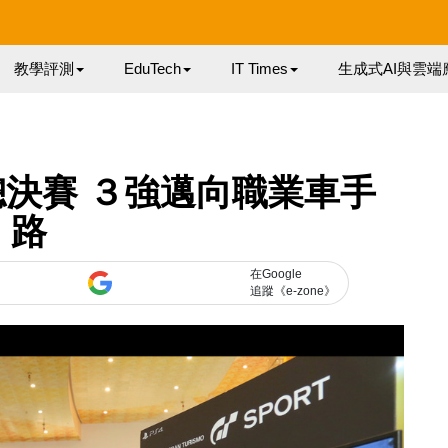
教學評測
EduTech
IT Times
生成式AI與雲端
決賽 ３強邁向職業車手
路
在Google
追蹤《e-zone》