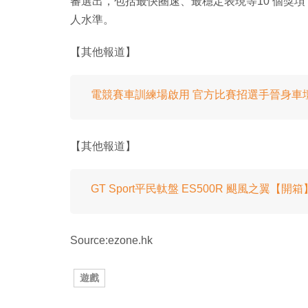
審選出，包括最快圈速、最穩定表現等10 個獎
人水準。
【其他報道】
電競賽車訓練場啟用 官方比賽招選手晉身車
【其他報道】
GT Sport平民軚盤 ES500R 颶風之翼【開箱
Source:ezone.hk
遊戲