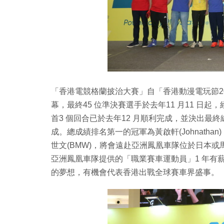
「香港電競格蘭披治大賽」自「香港動漫電玩節2
幕，最終45 位準決賽選手於去年11 月11 日起
首3 個回合已於去年12 月順利完成，並決出最
成。總成績排名第一的冠軍為黃啟軒(Johnathan
世文(BMW)，將會遠赴亞洲鳳凰車隊位於日本
亞洲鳳凰車隊提供的「職業賽車運動員」1 年有
的夢想，有機會代表香港出戰全球賽車界盛事。