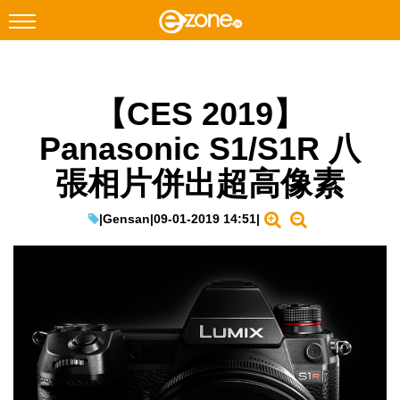
搜尋
【CES 2019】
Facebook
Instagram
Panasonic S1/S1R 八
科技焦點
張相片併出超高像素
網絡生活
遊戲動漫
|
Gensan
|
09-01-2019 14:51
|
教學評測
EduTech
IT Times
生成式AI與雲端應用
Enterprise Digital Transformation