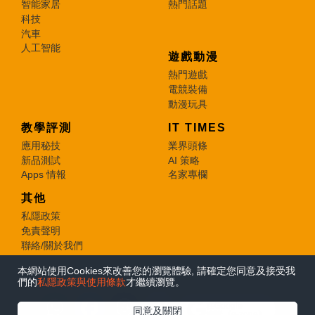
智能家居
熱門話題
科技
汽車
人工智能
遊戲動漫
熱門遊戲
電競裝備
動漫玩具
教學評測
IT TIMES
應用秘技
業界頭條
新品測試
AI 策略
Apps 情報
名家專欄
其他
私隱政策
免責聲明
聯絡/關於我們
本網站使用Cookies來改善您的瀏覽體驗, 請確定您同意及接受我
© 2026 e-zone. All Rights Reserved.
們的
私隱政策與使用條款
才繼續瀏覽。
在Google
同意及關閉
追蹤《e-zone》