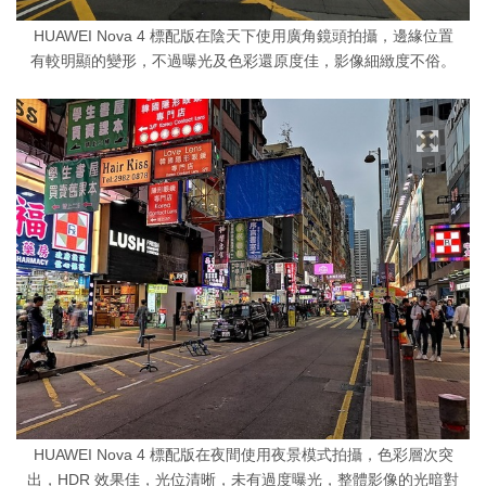
HUAWEI Nova 4 標配版在陰天下使用廣角鏡頭拍攝，邊緣位置
有較明顯的變形，不過曝光及色彩還原度佳，影像細緻度不俗。
HUAWEI Nova 4 標配版在夜間使用夜景模式拍攝，色彩層次突
出，HDR 效果佳，光位清晰，未有過度曝光，整體影像的光暗對