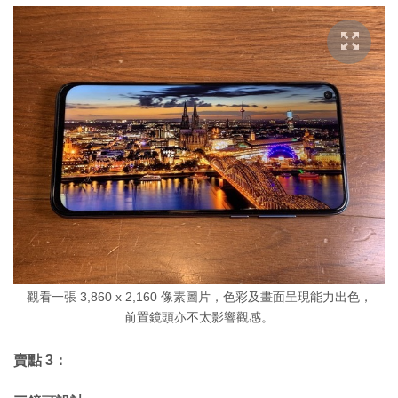
觀看一張 3,860 x 2,160 像素圖片，色彩及畫面呈現能力出色，
前置鏡頭亦不太影響觀感。
賣點 3：