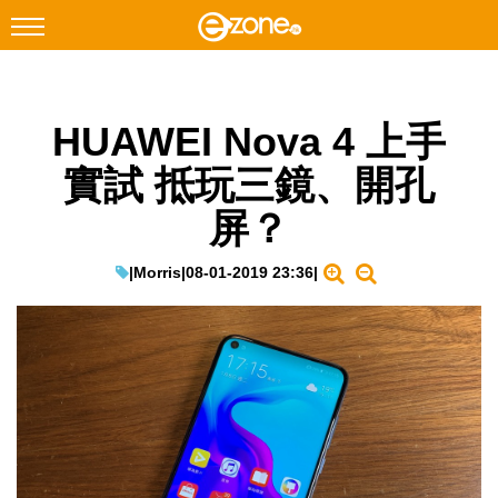
搜尋
HUAWEI Nova 4 上手
Facebook
Instagram
實試 抵玩三鏡、開孔
科技焦點
屏？
網絡生活
遊戲動漫
|
Morris
|
08-01-2019 23:36
|
教學評測
EduTech
IT Times
生成式AI與雲端應用
Enterprise Digital Transformation