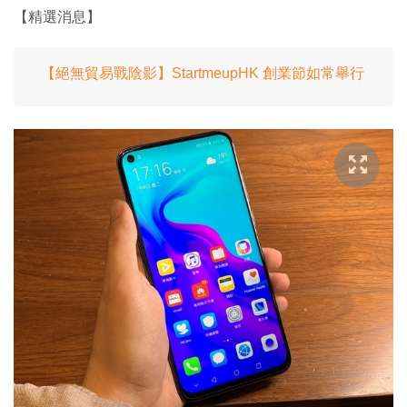
【精選消息】
【絕無貿易戰陰影】StartmeupHK 創業節如常舉行