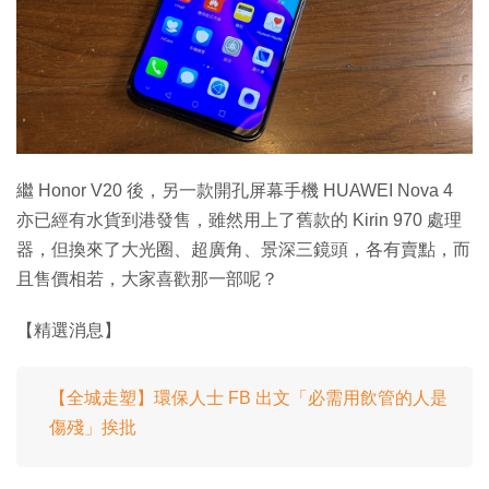
特集
繼 Honor V20 後，另一款開孔屏幕手機 HUAWEI Nova 4
亦已經有水貨到港發售，雖然用上了舊款的 Kirin 970 處理
器，但換來了大光圈、超廣角、景深三鏡頭，各有賣點，而
且售價相若，大家喜歡那一部呢？
【精選消息】
【全城走塑】環保人士 FB 出文「必需用飲管的人是
傷殘」挨批