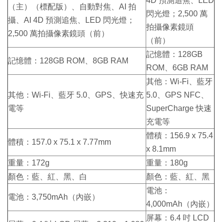
4D 預測追焦、LED
（主）（標配版）、自動對焦、AI 拍
閃光燈；2,500 萬
攝、AI 4D 預測追焦、LED 閃光燈；
拍攝像素鏡頭
2,500 萬拍攝像素鏡頭（前）
（前）
記憶體：128GB
記憶體：128GB ROM、8GB RAM
ROM、6GB RAM
其他：Wi-Fi、藍牙
其他：Wi-Fi、藍牙 5.0、GPS、快速充
5.0、GPS NFC、
電等
SuperCharge 快速
充電等
體積：156.9 x 75.4
體積：157.0 x 75.1 x 7.77mm
x 8.1mm
重量：172g
重量：180g
顏色：藍、紅、黑、白
顏色：藍、紅、黑
電池：
電池：3,750mAh（內嵌）
4,000mAh（內嵌）
屏幕：6.4 吋 LCD