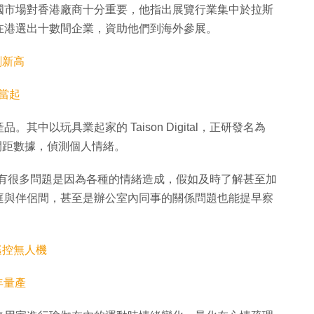
國市場對香港廠商十分重要，他指出展覽行業集中於拉斯
在港選出十數間企業，資助他們到海外參展。
創新高
用當起
中以玩具業起家的 Taison Digital，正研發名為
間距數據，偵測個人情緒。
指出，社會有很多問題是因為各種的情緒造成，假如及時了解甚至加
庭與伴侶間，甚至是辦公室內同事的關係問題也能提早察
網絡遙控無人機
明年量產