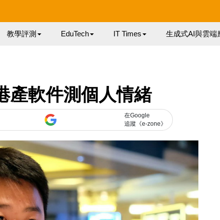
教學評測
EduTech
IT Times
生成式AI與雲端
9】港產軟件測個人情緒
在Google
追蹤《e-zone》