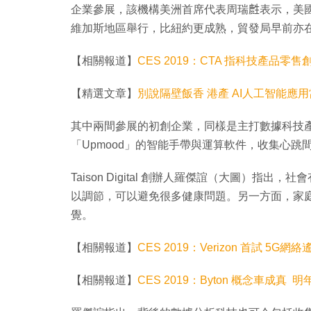
企業參展，該機構美洲首席代表周瑞𪊟表示，美
維加斯地區舉行，比紐約更成熟，貿發局早前亦
【相關報道】
CES 2019：CTA 指科技產品零售
【精選文章】
別說隔壁飯香 港產 AI人工智能應
其中兩間參展的初創企業，同樣是主打數據科技產品。其
「Upmood」的智能手帶與運算軟件，收集心跳
Taison Digital 創辦人羅傑誼（大圖）
以調節，可以避免很多健康問題。另一方面，家
覺。
【相關報道】
CES 2019：Verizon 首試 5G
【相關報道】
CES 2019：Byton 概念車成真 