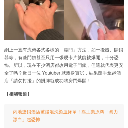
特集
網上一直有流傳各式各樣的「爆門」方法，如干擾器、開鎖
器等，有些門鎖甚至只用一張硬卡片就能被爆開，十分恐
怖。所以，現在不少酒店都改用電子門鎖，但這就代表更安
全了嗎？近日一位 Youtuber 就親身實試，結果隨手拿起酒
店「請勿打擾」的掛牌就成功將房門爆開！
【相關報道】
內地連鎖酒店被爆混洗染血床單！靠工業原料「暴力
漂白」超恐怖