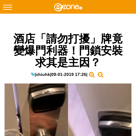
搜尋
酒店「請勿打擾」牌竟
Facebook
Instagram
變爆門利器！門鎖安裝
科技焦點
求其是主因？
網絡生活
遊戲動漫
|
shiuhk
|
09-01-2019 17:26
|
教學評測
EduTech
IT Times
生成式AI與雲端應用
Enterprise Digital Transformation