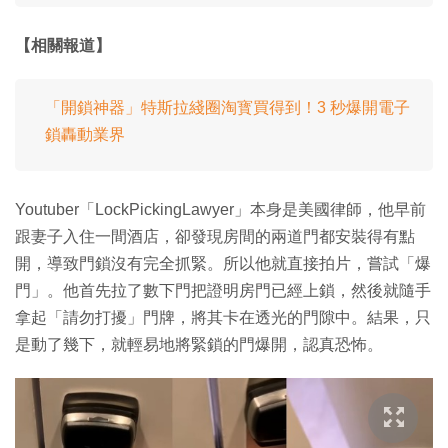
【相關報道】
「開鎖神器」特斯拉綫圈淘寳買得到！3 秒爆開電子
鎖轟動業界
Youtuber「LockPickingLawyer」本身是美國律師，他早前
跟妻子入住一間酒店，卻發現房間的兩道門都安裝得有點
開，導致門鎖沒有完全抓緊。所以他就直接拍片，嘗試「爆
門」。他首先拉了數下門把證明房門已經上鎖，然後就隨手
拿起「請勿打擾」門牌，將其卡在透光的門隙中。結果，只
是動了幾下，就輕易地將緊鎖的門爆開，認真恐怖。