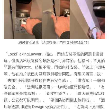
網民實測酒店「請勿打擾」門牌 2 秒輕鬆爆門！
「LockPickingLawyer」指出，門鎖安裝不當的問題非常普
遍，但酒店出現這樣的錯誤是不可原諒的。他指出，常見的
問題有門隙太大、鎖板不當、門鎖向後安裝、門鎖上下倒轉
等，他在拍片後已向酒店職員報告問題。有網民留言，說：
「去旅行臨訓搵張櫈頂住先有安全感」、「咁流㗎！一啲都
唔安全」、「邊間垃圾酒店？一睇就知度門鎖唔穩」、「有
些鎖確實是超易開」、「直接打擾？」、「喺大陸無論點樣
鎖，公安都可以開門」、「帶個防盜門攝去旅行啦」、「酒
店唔應該用呢類 Design 做酒店房門」、「之前網上見到教