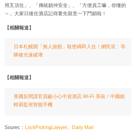
用叉頂住」、「傳統鎖仲安全」、「方便員工嘛，你懂的
～」大家日後住酒店記得要先留意一下門鎖啦！
【相關報道】
日本札幌開「無人旅館」取密碼即入住！網民笑：等
睇被光速破壞
【相關報道】
美國反間諜官員籲小心中資酒店 Wi-Fi 系統！中國能
輕易監視智能手機
Sourec：
LockPickingLawyer
、
Daily Mail