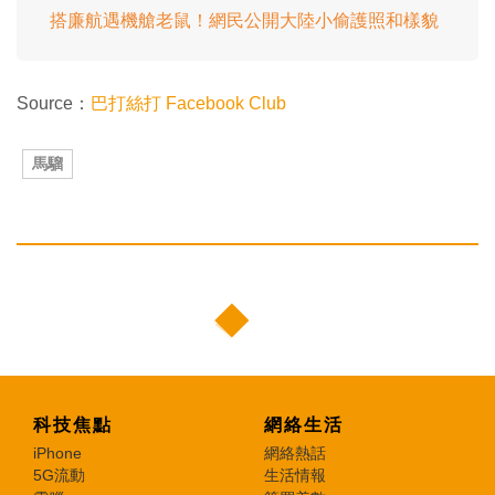
搭廉航遇機艙老鼠！網民公開大陸小偷護照和樣貌
Source：
巴打絲打 Facebook Club
馬騮
科技焦點
網絡生活
iPhone
網絡熱話
5G流動
生活情報