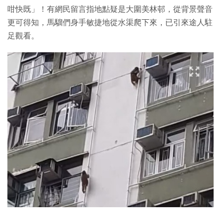
咁快既」！有網民留言指地點疑是大圍美林邨，從背景聲音
更可得知，馬騮們身手敏捷地從水渠爬下來，已引來途人駐
足觀看。