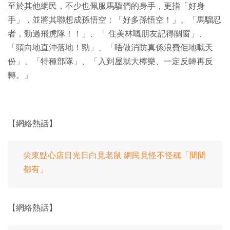
至於其他網民，不少也佩服馬騮們的身手，更指「好身
手」，並將其聯想成孫悟空：「好多孫悟空！」、「馬騮忍
者，勁過飛虎隊！！」、「 住美林嘅朋友記得關窗」、
「頭向地直沖落地！勁」、「唔做消防真係浪費佢地嘅天
份」、「特種部隊」、「入到屋就大檸樂、一定反轉再反
轉。」
【網絡熱話】
尖東點心店日光日白見老鼠 網民見怪不怪稱「間間
都有」
【網絡熱話】