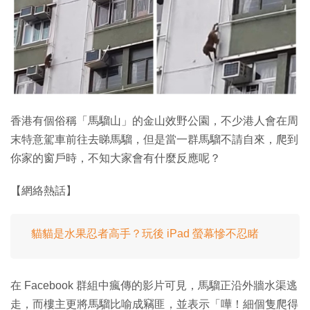
特集
香港有個俗稱「馬騮山」的金山效野公園，不少港人會在周
末特意駕車前往去睇馬騮，但是當一群馬騮不請自來，爬到
你家的窗戶時，不知大家會有什麼反應呢？
【網絡熱話】
貓貓是水果忍者高手？玩後 iPad 螢幕慘不忍睹
在 Facebook 群組中瘋傳的影片可見，馬騮正沿外牆水渠逃
走，而樓主更將馬騮比喻成竊匪，並表示「嘩！細個隻爬得