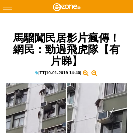
搜尋
馬騮闖民居影片瘋傳！
Facebook
Instagram
網民：勁過飛虎隊【有
科技焦點
片睇】
網絡生活
遊戲動漫
|
TT
|
10-01-2019 14:40
|
教學評測
EduTech
IT Times
生成式AI與雲端應用
Enterprise Digital Transformation