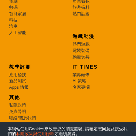
電腦
筍買着數
數碼
旅遊筍料
智能家居
熱門話題
科技
汽車
人工智能
遊戲動漫
熱門遊戲
電競裝備
動漫玩具
教學評測
IT TIMES
應用秘技
業界頭條
新品測試
AI 策略
Apps 情報
名家專欄
其他
私隱政策
免責聲明
聯絡/關於我們
本網站使用Cookies來改善您的瀏覽體驗, 請確定您同意及接受我
© 2026 e-zone. All Rights Reserved.
們的
私隱政策與使用條款
才繼續瀏覽。