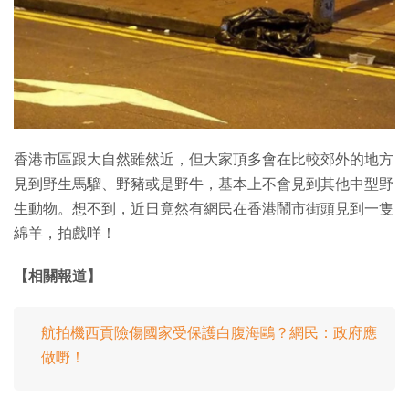
特集
香港市區跟大自然雖然近，但大家頂多會在比較郊外的地方
見到野生馬騮、野豬或是野牛，基本上不會見到其他中型野
生動物。想不到，近日竟然有網民在香港鬧市街頭見到一隻
綿羊，拍戲咩！
【相關報道】
航拍機西貢險傷國家受保護白腹海鷗？網民：政府應
做嘢！