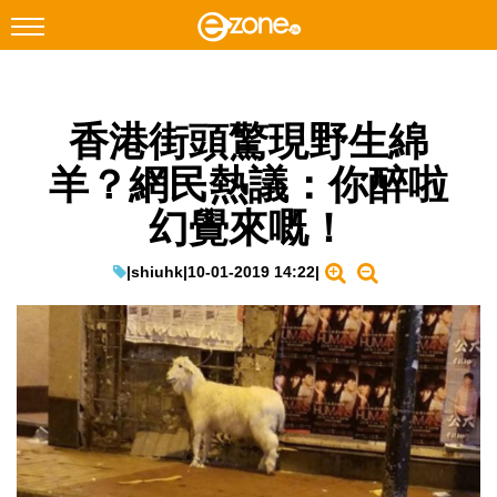
搜尋
香港街頭驚現野生綿
Facebook
Instagram
羊？網民熱議：你醉啦
科技焦點
幻覺來嘅！
網絡生活
遊戲動漫
|
shiuhk
|
10-01-2019 14:22
|
教學評測
EduTech
IT Times
生成式AI與雲端應用
Enterprise Digital Transformation