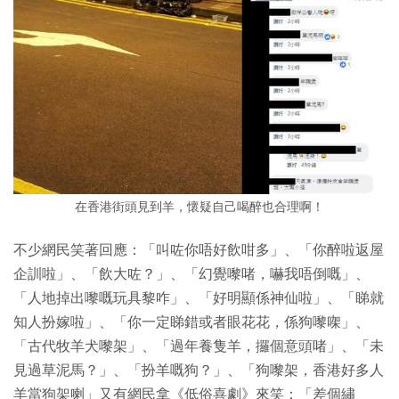
在香港街頭見到羊，懷疑自己喝醉也合理啊！
不少網民笑著回應：「叫咗你唔好飲咁多」、「你醉啦返屋
企訓啦」、「飲大咗？」、「幻覺嚟啫，嚇我唔倒嘅」、
「人地掉出嚟嘅玩具黎咋」、「好明顯係神仙啦」、「睇就
知人扮嫁啦」、「你一定睇錯或者眼花花，係狗嚟㗎」、
「古代牧羊犬嚟架」、「過年養隻羊，攞個意頭啫」、「未
見過草泥馬？」、「扮羊嘅狗？」、「狗嚟架，香港好多人
羊當狗架喇」又有網民拿《低俗喜劇》來笑：「差個繡