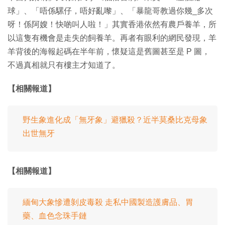
球」、「唔係騾仔，唔好亂嚟」、「暴龍哥教過你幾_多次
呀！係阿嫂！快啲叫人啦！」其實香港依然有農戶養羊，所
以這隻有機會是走失的飼養羊。再者有眼利的網民發現，羊
羊背後的海報起碼在半年前，懷疑這是舊圖甚至是 P 圖，
不過真相就只有樓主才知道了。
【相關報道】
野生象進化成「無牙象」避獵殺？近半莫桑比克母象
出世無牙
【相關報道】
緬甸大象慘遭剝皮毒殺 走私中國製造護膚品、胃
藥、血色念珠手鏈