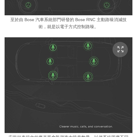
至於由 Bose 汽車系統部門研發的 Bose RNC 主動路噪消減技
術，就是以電子方式控制路噪。