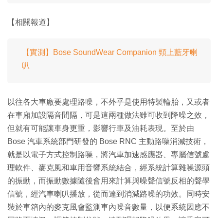
【相關報道】
【實測】Bose SoundWear Companion 頸上藍牙喇
叭
以往各大車廠要處理路噪，不外乎是使用特製輪胎，又或者
在車廂加設隔音間隔，可是這兩種做法雖可收到降噪之效，
但就有可能讓車身更重，影響行車及油耗表現。至於由
Bose 汽車系統部門研發的 Bose RNC 主動路噪消減技術，
就是以電子方式控制路噪，將汽車加速感應器、專屬信號處
理軟件、麥克風和車用音響系統結合，經系統計算雜噪源頭
的振動，而振動數據隨後會用來計算與噪聲信號反相的聲學
信號，經汽車喇叭播放，從而達到消減路噪的功效。同時安
裝於車箱內的麥克風會監測車內噪音數量，以便系統因應不