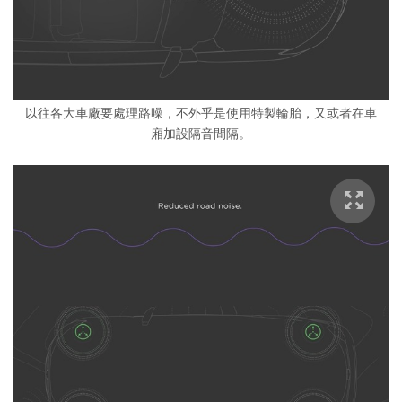
以往各大車廠要處理路噪，不外乎是使用特製輪胎，又或者在車
廂加設隔音間隔。