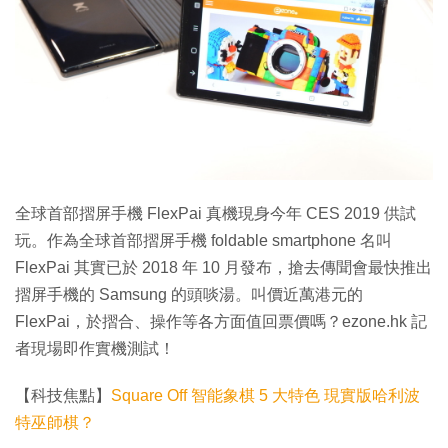
特集
全球首部摺屏手機 FlexPai 真機現身今年 CES 2019 供試
玩。作為全球首部摺屏手機 foldable smartphone 名叫
FlexPai 其實已於 2018 年 10 月發布，搶去傳聞會最快推出
摺屏手機的 Samsung 的頭啖湯。叫價近萬港元的
FlexPai，於摺合、操作等各方面值回票價嗎？ezone.hk 記
者現場即作實機測試！
【科技焦點】
Square Off 智能象棋 5 大特色 現實版哈利波
特巫師棋？