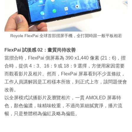
Royole FlexPai 全球首部摺屏手機，全打開時跟一般平板相若
FlexPai 試後感 02：畫質尚待改善
當摺合時，FlexPai 側屏幕為 390 x1,440 像素 (21：6)，摺
合時，提供 4：3、16：9 或 18：9 選擇，方便用家因需要
而觀看影片及相片。然而，FlexPai 屏幕看到不少直條紋，
工作人員講解因是工程樣本所致，到正式上市，該問題便會
改善。
以全屏模式試播影片及瀏覽相片，一貫 AMOLED 屏幕特
色，顏色偏濃，味精味較重，不過尚算細膩實淨，播片流
暢，只是整體稍為偏紅及略為偏藍。