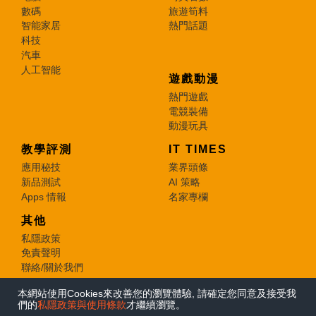
數碼
旅遊筍料
智能家居
熱門話題
科技
汽車
人工智能
遊戲動漫
熱門遊戲
電競裝備
動漫玩具
教學評測
IT TIMES
應用秘技
業界頭條
新品測試
AI 策略
Apps 情報
名家專欄
其他
私隱政策
免責聲明
聯絡/關於我們
本網站使用Cookies來改善您的瀏覽體驗, 請確定您同意及接受我
© 2026 e-zone. All Rights Reserved.
們的
私隱政策與使用條款
才繼續瀏覽。