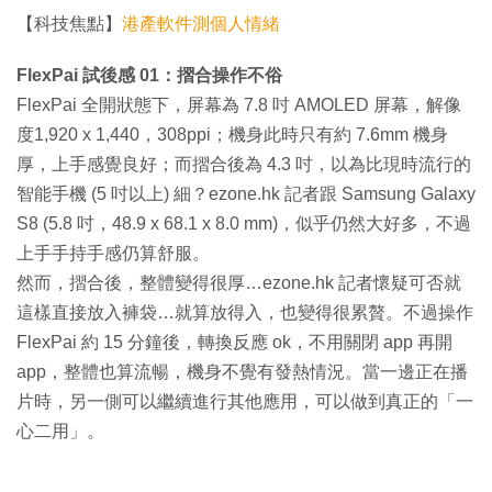
【科技焦點】
港產軟件測個人情緒
FlexPai 試後感 01：摺合操作不俗
FlexPai 全開狀態下，屏幕為 7.8 吋 AMOLED 屏幕，解像
度1,920 x 1,440，308ppi；機身此時只有約 7.6mm 機身
厚，上手感覺良好；而摺合後為 4.3 吋，以為比現時流行的
智能手機 (5 吋以上) 細？ezone.hk 記者跟 Samsung Galaxy
S8 (5.8 吋，48.9 x 68.1 x 8.0 mm)，似乎仍然大好多，不過
上手手持手感仍算舒服。
然而，摺合後，整體變得很厚…ezone.hk 記者懷疑可否就
這樣直接放入褲袋…就算放得入，也變得很累贅。不過操作
FlexPai 約 15 分鐘後，轉換反應 ok，不用關閉 app 再開
app，整體也算流暢，機身不覺有發熱情況。當一邊正在播
片時，另一側可以繼續進行其他應用，可以做到真正的「一
心二用」。