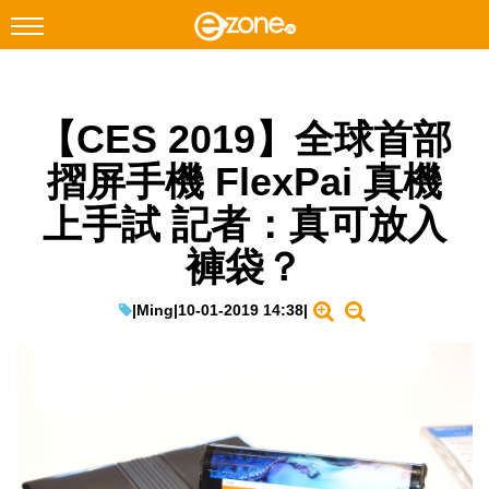
搜尋
【CES 2019】全球首部
Facebook
Instagram
摺屏手機 FlexPai 真機
科技焦點
上手試 記者：真可放入
網絡生活
褲袋？
遊戲動漫
教學評測
|
Ming
|
10-01-2019 14:38
|
EduTech
IT Times
生成式AI與雲端應用
Enterprise Digital Transformation