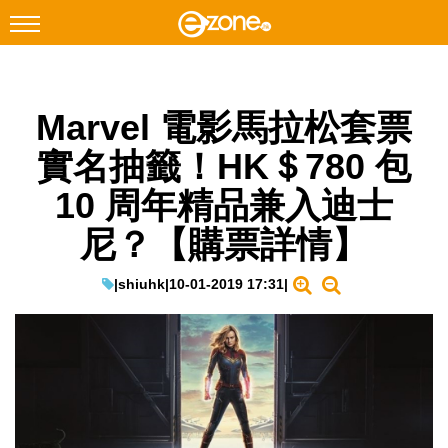
搜尋
Marvel 電影馬拉松套票
Facebook
Instagram
實名抽籤！HK＄780 包
科技焦點
10 周年精品兼入迪士
網絡生活
尼？【購票詳情】
遊戲動漫
教學評測
|
shiuhk
|
10-01-2019 17:31
|
EduTech
IT Times
生成式AI與雲端應用
Enterprise Digital Transformation