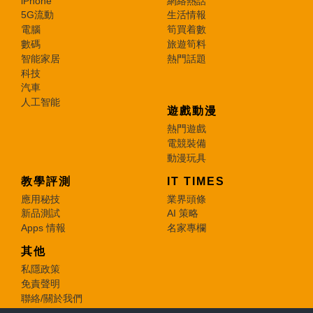
iPhone
網絡熱話
5G流動
生活情報
電腦
筍買着數
數碼
旅遊筍料
智能家居
熱門話題
科技
汽車
人工智能
遊戲動漫
熱門遊戲
電競裝備
動漫玩具
教學評測
IT TIMES
應用秘技
業界頭條
新品測試
AI 策略
Apps 情報
名家專欄
其他
私隱政策
免責聲明
聯絡/關於我們