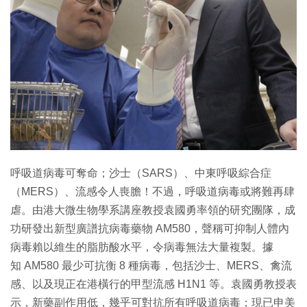
特集
呼吸道病毒可奪命；沙士（SARS）、中東呼吸綜合症
（MERS）、流感令人喪膽！不過，呼吸道病毒或將難再肆
虐。由港大微生物學系講座教授袁國勇率領的研究團隊，成
功研發出新型廣譜抗病毒藥物 AM580，聲稱可抑制人體內
病毒賴以維生的脂肪酸水平，令病毒無法大量複製。據
知 AM580 最少可抗衡 8 種病毒，包括沙士、MERS、禽流
感、以及現正在港橫行的甲型流感 H1N1 等。袁國勇教授表
示，新藥副作用低，幾乎可對抗所有呼吸道病毒；現已申美