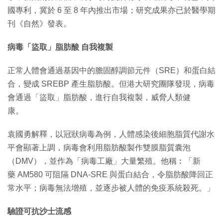
國專利，冀於 6 至 8 年內推出市場；研究成果亦已於醫學期
刊《自然》發表。
病毒「盜取」脂肪酸 自我複製
正常人體會通過基因中的膽固醇調節元件（SRE）和蛋白結
合，變成 SREBP 產生脂肪酸。但港大研究團隊發現，病毒
會通過「盜取」脂肪酸，進行自我複製，威脅人類健
康。
袁國勇解釋，以冠狀病毒為例，人體感染後細胞脂質代謝水
平會顯著上調，病毒會利用脂肪酸製作雙膜脂質囊泡
（DMV），並作為「病毒工廠」大量繁殖。他稱︰「新
藥 AM580 可阻隔 DNA-SRE 與蛋白結合，令脂肪酸降回正
常水平；病毒無法增殖，並逐步被人體的免疫系統殺死。」
驗證可抗沙士流感