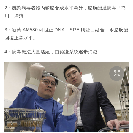
2︰感染病毒者體內磷脂合成水平急升，脂肪酸遭病毒「盜
用」增殖。
3︰新藥 AM580 可阻止 DNA－SRE 與蛋白結合，令脂肪酸
回復正常水平。
4︰病毒無法大量增殖，由免疫系統逐步消滅。