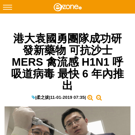
搜尋
港大袁國勇團隊成功研
Facebook
Instagram
發新藥物 可抗沙士
科技焦點
MERS 禽流感 H1N1 呼
網絡生活
吸道病毒 最快 6 年內推
遊戲動漫
出
教學評測
EduTech
|
柔之拔
|
11-01-2019 07:35
|
IT Times
生成式AI與雲端應用
Enterprise Digital Transformation