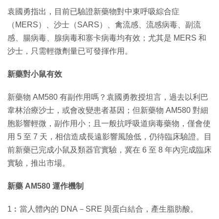
袁國勇指出，目前已驗證新藥物對中東呼吸綜合症
（MERS）、沙士（SARS）、禽流感、流感病毒、副流
感、腸病毒、腺病毒和寨卡病毒均有效；尤其是 MERS 和
沙士，只需輕微劑量已可發揮作用。
新藥對小鼠有效
新藥物 AM580 有副作用嗎？袁國勇教授坦言，過去以利巴
韋林治療沙士，或會改變患者基因；但新藥物 AM580 對細
胞影響輕微，副作用小；且一般抗呼吸道病毒藥物，僅會使
用 5 至 7 天，相信造成長遠影響風險低，仍待臨床驗證。目
前新藥已完成小鼠及類器官實驗，冀在 6 至 8 年內完成臨床
實驗，推出市場。
新藥 AM580 運作機制
1︰當人體內的 DNA－SRE 與蛋白結合，產生脂肪酸。