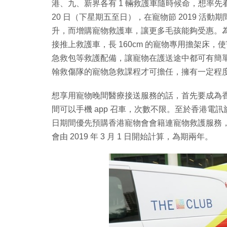
港、九、新界各有 1 輛救護車隨時候命，想率先看寵物
20 日（下星期五至日），在寵物節 2019 
升，而增購寵物救護車，讓更多毛孩能夠受惠。
接推上救護車，長 160cm 的寵物專用擔架床
急救包等救護配備，讓寵物在護送途中都可有簡
翰救傷隊的寵物急救課程才可擔任，擁有一定程
想享用寵物晚間醫療接送服務的話，首先要成為香港
間可以手機 app 召車，次數不限。至於香港電訊旗下 The
日期間優先預購香港寵物會會籍連寵物救護服務，只需以
會由 2019 年 3 月 1 日開始計算，為期兩年。