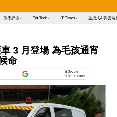
教學評測
EduTech
IT Times
生成式AI與雲端
 3 月登場 為毛孩通宵
候命
在Google
追蹤《e-zone》