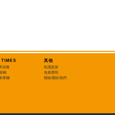
T TIMES
其他
界頭條
私隱政策
 策略
免責聲明
家專欄
聯絡/關於我們