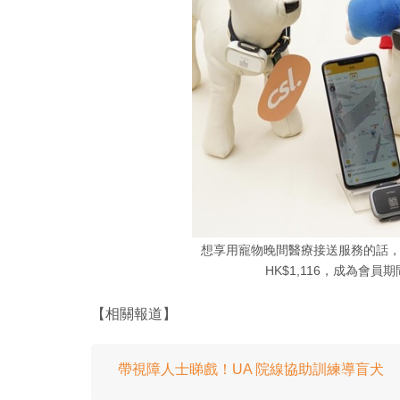
想享用寵物晚間醫療接送服務的話
HK$1,116，成為會員
【相關報道】
帶視障人士睇戲！UA 院線協助訓練導盲犬