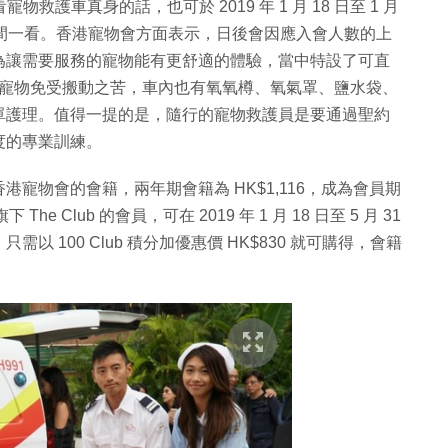
救護車真身的話，也可於 2019 年 1 月 18 日至 1 月
活動期間一看。香港寵物會方面表示，日後會因應入會人數的上
為讓需要服務的寵物能有更舒適的體驗，當中特設了可直
，使寵物免受搬動之苦，車內也有氧氧樽、氧氣罩、鹽水袋、
單護理。值得一提的是，隨行的寵物救護員是要通過聖約
度的專業訓練。
寵物會的會籍，兩年期會籍為 HK$1,116，成為會員期
 Club 的會員，可在 2019 年 1 月 18 日至 5 月 31
 100 Club 積分加優惠價 HK$830 就可購得，會籍