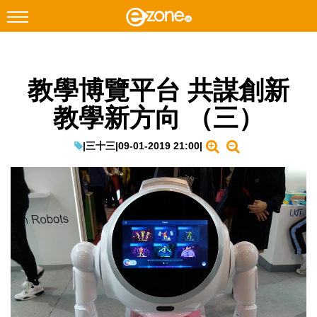
搜尋
教學博覽平台 共謀創新
Facebook
Instagram
教學新方向 （三）
科技焦點
網絡生活
|
三十三
|
09-01-2019 21:00
|
遊戲動漫
教學評測
EduTech
IT Times
生成式AI與雲端應用
Enterprise Digital Transformation