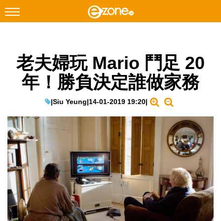
搜尋
老夫婦玩 Mario 鬥足 20
Facebook
Instagram
年！勝負決定誰做家務
科技焦點
網絡生活
|
Siu Yeung
|
14-01-2019 19:20
|
遊戲動漫
教學評測
EduTech
IT Times
生成式AI與雲端應用
Enterprise Digital Transformation