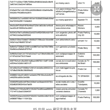
85 款假 app 藏惡意廣告名單