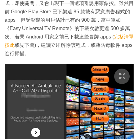
式，即使關閉，又會出現下一個選項引誘用家錯按。雖然目
前 Google Play Store 已下架這 85 款載有惡意廣告程式的
apps，但受影響的用戶估計已有約 900 萬，當中單如
《Easy Universal TV Remote》的下載次數更達 500 多萬
次。若果 Android 用家之前已下載這些冒牌 apps (
完整清單
按此
或見下圖)，建議立即解除該程式，或藉防毒軟件 apps
進行掃描。