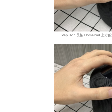
Step 02：長按 HomePo