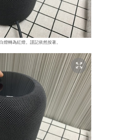
會由白燈轉為紅燈。謹記依然按著。