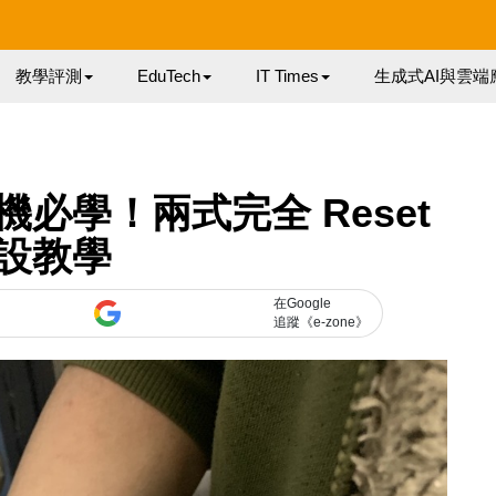
教學評測
EduTech
IT Times
生成式AI與雲端
 買機必學！兩式完全 Reset
設教學
在Google
追蹤《e-zone》