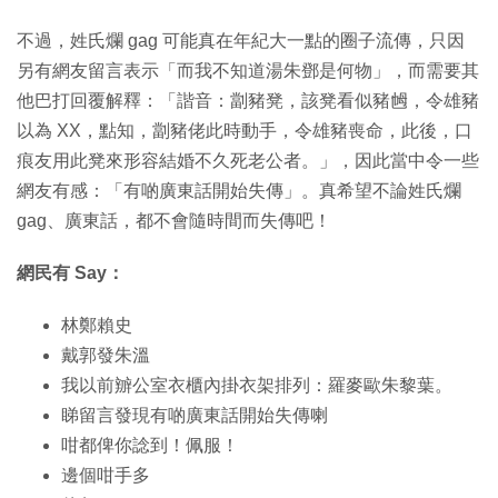
不過，姓氏爛 gag 可能真在年紀大一點的圈子流傳，只因
另有網友留言表示「而我不知道湯朱鄧是何物」，而需要其
他巴打回覆解釋：「諧音：劏豬凳，該凳看似豬乸，令雄豬
以為 XX，點知，劏豬佬此時動手，令雄豬喪命，此後，口
痕友用此凳來形容結婚不久死老公者。」，因此當中令一些
網友有感：「有啲廣東話開始失傳」。真希望不論姓氏爛
gag、廣東話，都不會隨時間而失傳吧！
網民有 Say：
林鄭賴史
戴郭發朱溫
我以前辧公室衣櫃內掛衣架排列：羅麥歐朱黎葉。
睇留言發現有啲廣東話開始失傳喇
咁都俾你諗到！佩服！
邊個咁手多