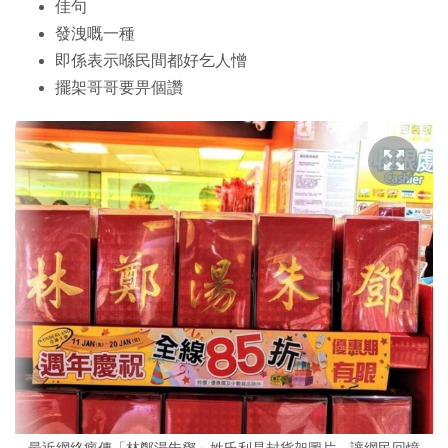
佳句
發洩嘅一種
即係表示喺民間都好乞人憎
擺架哥哥要畀個讚