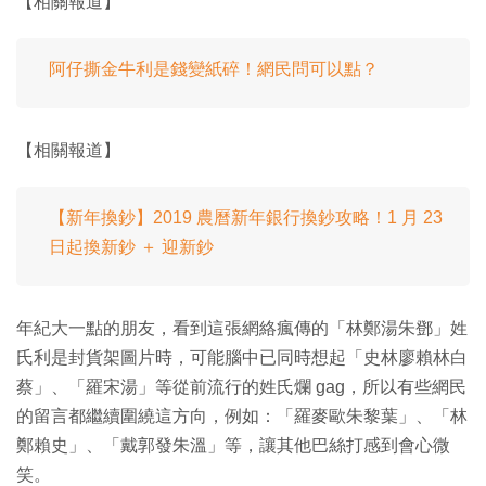
【相關報道】
阿仔撕金牛利是錢變紙碎！網民問可以點？
【相關報道】
【新年換鈔】2019 農曆新年銀行換鈔攻略！1 月 23
日起換新鈔 ＋ 迎新鈔
年紀大一點的朋友，看到這張網絡瘋傳的「林鄭湯朱鄧」姓
氏利是封貨架圖片時，可能腦中已同時想起「史林廖賴林白
蔡」、「羅宋湯」等從前流行的姓氏爛 gag，所以有些網民
的留言都繼續圍繞這方向，例如：「羅麥歐朱黎葉」、「林
鄭賴史」、「戴郭發朱溫」等，讓其他巴絲打感到會心微
笑。