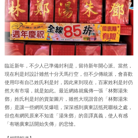
特集
臨近新年，不少人已準備封利是，留待新年開心派。當然，
現在利是封設計雖然十分天馬行空，但不少傳統派，會喜歡
使用印有自己姓氏利是封，因此來到現在，百家姓利是封仍
然大有市場，就是如此。最近網絡就瘋傳一張「林鄭湯朱
鄧」姓氏利是封的貨架圖片，雖然大現諧音的「林鄭湯朱
鄧」是讓一些網民笑爆咀，深深感到廣東話抵死啜核之處，
但也有網民原來不知道「湯朱鄧」的音譯真義，使人有感
「有啲廣東話開始失傳」的悲愴。