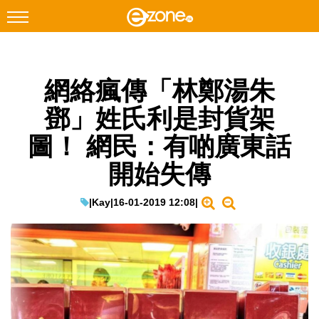
搜尋
網絡瘋傳「林鄭湯朱
Facebook
Instagram
鄧」姓氏利是封貨架
科技焦點
圖！ 網民：有啲廣東話
網絡生活
開始失傳
遊戲動漫
教學評測
|
Kay
|
16-01-2019 12:08
|
EduTech
IT Times
生成式AI與雲端應用
Enterprise Digital Transformation