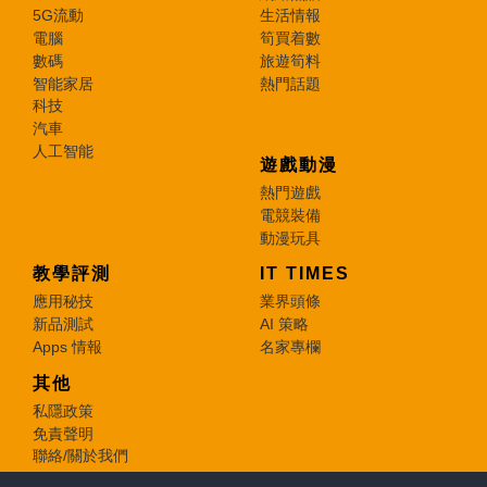
5G流動
生活情報
電腦
筍買着數
數碼
旅遊筍料
智能家居
熱門話題
科技
汽車
人工智能
遊戲動漫
熱門遊戲
電競裝備
動漫玩具
教學評測
IT TIMES
應用秘技
業界頭條
新品測試
AI 策略
Apps 情報
名家專欄
其他
私隱政策
免責聲明
聯絡/關於我們