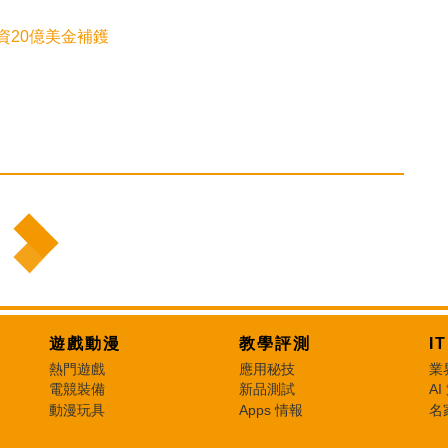
資20億美金補鑊
遊戲動漫
教學評測
I
熱門遊戲
應用秘技
業
電競裝備
新品測試
AI
動漫玩具
Apps 情報
名