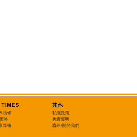
T TIMES
其他
界頭條
私隱政策
 策略
免責聲明
家專欄
聯絡/關於我們