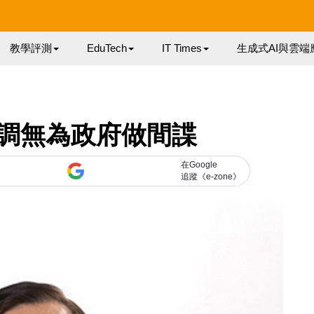
教學評測
EduTech
IT Times
生成式AI與雲端
調無為政府做間諜
在Google
追蹤《e-zone》