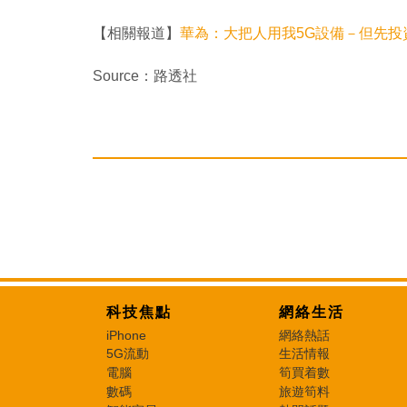
【相關報道】
華為：大把人用我5G設備－但先投
Source：路透社
科技焦點
網絡生活
iPhone
網絡熱話
5G流動
生活情報
電腦
筍買着數
數碼
旅遊筍料