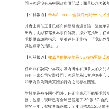
問時強調沒有為中國政府做間諜，而且掛念著被
【相關報道】
華為All-in-one會議終端配合中小
其實上月任正非已經向傳媒發表過言論，這位華
出現，明顯有需要為事件解說。據外電指出，任
求提供資訊的指示，更引述任正非指：「我仍然
其他國家的活動。」
【相關報道】
挪威考慮抵制華為 5G 技術緊隨英
任正非在訪問中亦表示甚為掛念在加拿大的女兒
任何一家公司安裝後門，強調華為以客戶為中心
和華為作為商業實體的行為之間存在關連。
對於華為被多國拒門外，任正非表示不能要求與
務，他指，現時已有全球已簽定了 30 張 5G 合
難的一年，營收會降兩成，全年目標為1,250 億