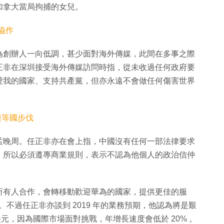
加拿大當局拘捕的女兒。
企協作
為創辦人一向低調，甚少面對海外傳媒，此間在多事之際
正非在深圳接受海外傳媒訪問時指，從未收過任何政府要
愛我的國家、支持共產黨，但亦永遠不會做任何傷害世界
澳等國步伐
孟晚周。任正非亦在會上指，中國沒有任何一部法律要求
，所以必須遵專商業規則，表示不認為他個人的政治信仲
所有人合作，會轉移動歡迎華為的國家，提供更佳的服
約。不過任正非亦談到 2019 年的業務預期，他認為將是艱
美元，因為國際市場面對挑戰，年增長速度會低於 20% 。