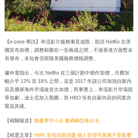
【e-zone 專訊】串流影片服務漸見成熟，龍頭 Netflix 在美
國宣布加價，調整範圍在一至兩成之間，不過香港方面暫未
有發布，未知會否跟隨美國服務價格調整。
據外電指出，今次 Netflix 在三個計劃中都作加價，月費加
幅介乎 13% 至 18% 之間，這是 2017 年該公司加強自家內
容及擴展海外市場後首次加價，而事實上，串流影片市場競
爭加劇，迪士尼加入戰圈，而 HBO 等有自家內容的同業亦
緊追其後。
【相關報道】
動畫界中小企 數碼轉型衝出去
【精選文章】
HMV 宣布自願清盤 藝人管理等業務不受影響