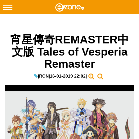
搜尋
宵星傳奇REMASTER中
Facebook
Instagram
文版 Tales of Vesperia
科技焦點
Remaster
網絡生活
遊戲動漫
|
RON
|
16-01-2019 22:02
|
教學評測
EduTech
IT Times
生成式AI與雲端應用
Enterprise Digital Transformation