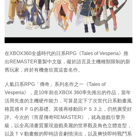
特集
在XBOX360全盛時代的日系RPG《Tales of Vesperia》推
出REMASTER重製中文版，礙於語言及主機種類限制的新
舊玩家，終於有機會欣賞這套名作。
人氣日系RPG「傳奇」系列名作之一《Tales of
Vesperia》，是10年前在XBOX 360率先推出的作品，當年
活用先進的主機硬件能力，可算是定下了次世代日系動畫風
格質感ＲＰＧ的基礎。其後再移動回ＰＳ３上，仍然廣受好
評。今次的《宵星傳奇REMASTER》，就為遊戲引擎升
級，以全高清畫質重現遊戲美麗的世界觀及角色立體造型，
以及ＴＶ動畫般的即時語音劇情演出，以及爽快即時戰鬥系