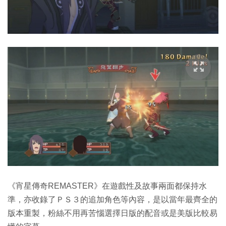
《宵星傳奇REMASTER》在遊戲性及故事兩面都保持水
準，亦收錄了ＰＳ３的追加角色等內容，是以當年最齊全的
版本重製，粉絲不用再苦惱選擇日版的配音或是美版比較易