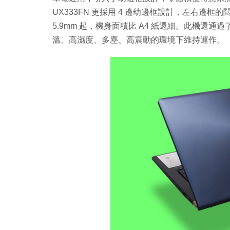
UX333FN 更採用 4 邊幼邊框設計，左右邊框的闊
5.9mm 起，機身面積比 A4 紙還細。此機還通過了
溫、高濕度、多塵、高震動的環境下維持運作。