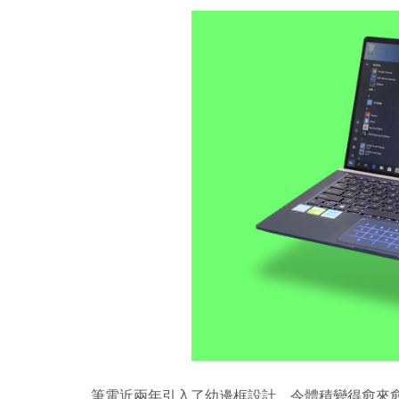
筆電近兩年引入了幼邊框設計，令體積變得愈來愈細，更易