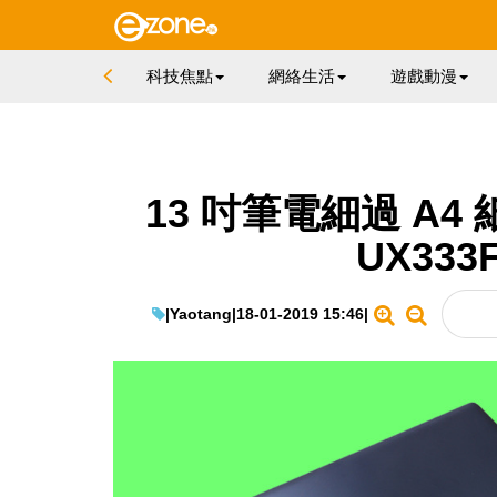
科技焦點
網絡生活
遊戲動漫
13 吋筆電細過 A4 紙
UX33
|
Yaotang
|
18-01-2019 15:46
|