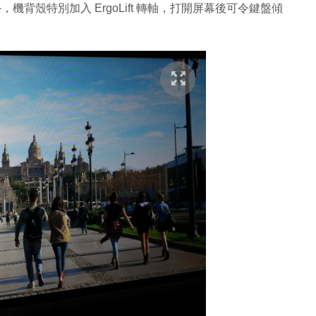
外，機背殼特別加入 ErgoLift 轉軸，打開屏幕後可令鍵盤傾