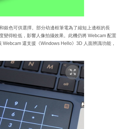
酒紅、海軍藍和銀色可供選擇。部分幼邊框筆電為了縮短上邊框的長
角度變得較低，影響人像拍攝效果。此機仍將 Webcam 配置
cam 還支援《Windows Hello》3D 人面辨識功能，
。