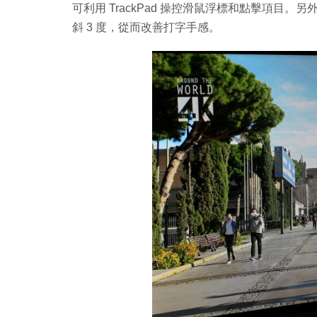
可利用 TrackPad 操控滑鼠浮標和點擊項目。另
斜 3 度，從而改善打字手感。