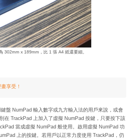
面積為 302mm x 189mm，比 1 張 A4 紙還要細。
比聲畫享受！
慣用鍵盤 NumPad 輸入數字或九方輸入法的用戶來說，或會
 特別在 TrackPad 上加入了虛擬 NumPad 按鍵，只要按下該
ackPad 當成虛擬 NumPad 般使用。啟用虛擬 NumPad 功
umPad 上的按鍵。若用戶以正常力度使用 TrackPad，仍