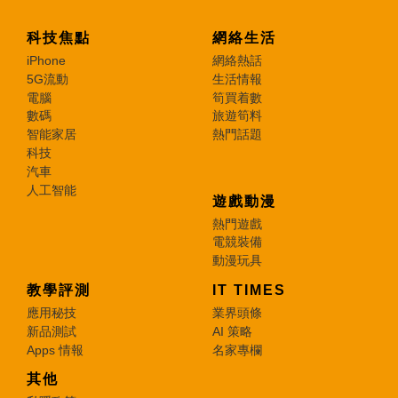
科技焦點
網絡生活
iPhone
網絡熱話
5G流動
生活情報
電腦
筍買着數
數碼
旅遊筍料
智能家居
熱門話題
科技
汽車
人工智能
遊戲動漫
熱門遊戲
電競裝備
動漫玩具
教學評測
IT TIMES
應用秘技
業界頭條
新品測試
AI 策略
Apps 情報
名家專欄
其他