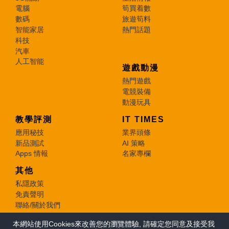
電腦
筍買着數
數碼
旅遊筍料
智能家居
熱門話題
科技
汽車
人工智能
遊戲動漫
熱門遊戲
電競裝備
動漫玩具
教學評測
IT TIMES
應用秘技
業界頭條
新品測試
AI 策略
Apps 情報
名家專欄
其他
私隱政策
免責聲明
聯絡/關於我們
本網站使用Cookies來改善您的瀏覽體驗, 請確定您同意及接受我
© 2026 e-zone. All Rights Reserved.