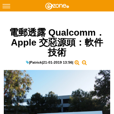
搜尋
電郵透露 Qualcomm．
Facebook
Instagram
Apple 交惡源頭：軟件
科技焦點
技術
網絡生活
遊戲動漫
|
Patrick
|
21-01-2019 13:56
|
教學評測
EduTech
IT Times
生成式AI與雲端應用
Enterprise Digital Transformation