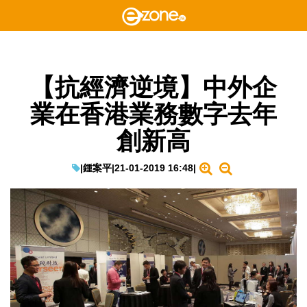
【抗經濟逆境】中外企
業在香港業務數字去年
創新高
|
鍾案平
|
21-01-2019 16:48
|