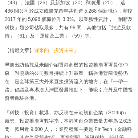
（43）、法國（26）及新加坡（20）和澳洲（20）。這
436 間公司於成立或擴充首年共創造 5,268 個新職位，亦較
2017 年的 5,098 個職位升 3.3%。以業務性質計，「創新及
科技」類公司佔取最多，共有 99 間；其他包括「旅遊及款
待」（61）及「運輸及工業」（59）等。
【精選文章】
遲來的「投資未來」
早前出訪倫敦及米蘭介紹香港商機的投資推廣署署長傅仲
森，對協助的公司數目持續上升鼓舞，稱香港營商優勢仍
在，是全球第三大外來直接投資流入的地方；在『一帶一
路』倡議及粵港澳大灣區發展推動下，能吸引海外及中國投
資者進駐香港。
「科技（投資）救港」亦反映在來港初創企業（Startup）
趨勢。投資推廣署數字指，本港初創企業數量去年為 2,625
間，僱用近 9,600 人，；業務種類主要是 FinTech（金融科
技），其次為電貿/物流、專業顧問、資訊科技、設計等。