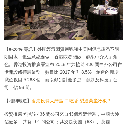
【e-zone 專訊】外圍經濟因貿易戰和中美關係急凍添不明
朗因素，但生意總要做，香港或者能做「超級中介人」角
色。香港投資推廣署宣布 2018 年共協助 436 間中外公司在
港開設或擴展業務，數目比 2017 年升 8.5%，創造的新增
職位數目 5,268 個，而以類別計最多是「創新及科技」公
司，佔 99 間。
【相關報道】
香港投資大灣區 IT 吃香 製造業坐冷板？
投資推廣署指該 436 間公司來自43個經濟體系，中國大陸
佔最多，共有 101 間公司；其次是美國（63）、英國