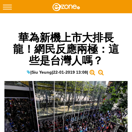
搜尋
華為新機上市大排長
Facebook
Instagram
龍！網民反應兩極：這
科技焦點
些是台灣人嗎？
網絡生活
遊戲動漫
|
Siu Yeung
|
22-01-2019 13:08
|
教學評測
EduTech
IT Times
生成式AI與雲端應用
Enterprise Digital Transformation