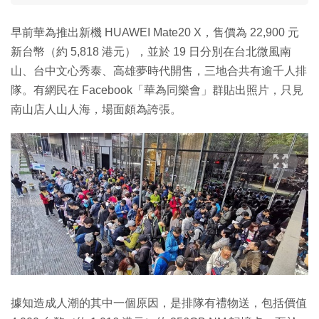
早前華為推出新機 HUAWEI Mate20 X，售價為 22,900 元
新台幣（約 5,818 港元），並於 19 日分別在台北微風南
山、台中文心秀泰、高雄夢時代開售，三地合共有逾千人排
隊。有網民在 Facebook「華為同樂會」群貼出照片，只見
南山店人山人海，場面頗為誇張。
據知造成人潮的其中一個原因，是排隊有禮物送，包括價值