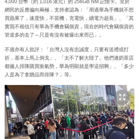
4,000 台幣（約 1,016 港元）的 256GB NM 記憶卡。至於
網民的反應偏向兩極，支持者認為：「用過華為手機就不想
買蘋果了，速度快，不當機，充電快，續電力超長」、「其
實我不相信只有華為手機會竊個資，現在的時代會竊個資的
管道多的去了～只是有沒有被爆出來而已」。
不過亦有人批評：「台灣人沒有忠誠度，只要有送禮或打
折，基本上馬上倒戈」、「太不了解大陸了。他們連奶茶店
都僱人排隊購買衝氣勢，華為明顯就是學這招啊」、「多少
人是為了拿贈品而排隊？」等。