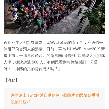
特集
近期不少人都質疑華為 HUAWEI 產品的安全性，不過似乎
無阻部份台灣人的熱情。日前，華為 HUAWEI Mate20 X 新
機上巿，一清早位於台北的微風南山體驗店即湧現大批排隊
人潮，據說超過 500 人。有網民看到相片後感到十分驚
訝：「排隊的真的是台灣人嗎？」
【流動】
用華為上 Twitter 遭自動刪除下載圖片 網民懷疑手機
設後門程式