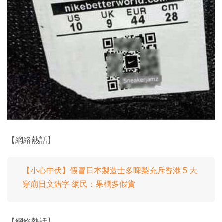
【網絡熱話】
【小心中伏】假冒日本製造士多啤梨充斥香港 5 大
穿崩日文錯字 網民：果欄多假貨
【網絡熱話】