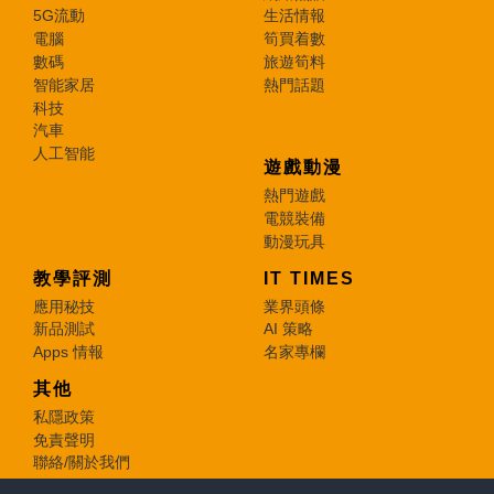
5G流動
生活情報
電腦
筍買着數
數碼
旅遊筍料
智能家居
熱門話題
科技
汽車
人工智能
遊戲動漫
熱門遊戲
電競裝備
動漫玩具
教學評測
IT TIMES
應用秘技
業界頭條
新品測試
AI 策略
Apps 情報
名家專欄
其他
私隱政策
免責聲明
聯絡/關於我們