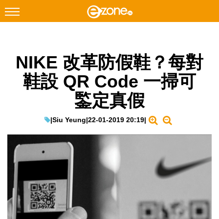
搜尋
NIKE 改革防假鞋？每對
Facebook
Instagram
鞋設 QR Code 一掃可
科技焦點
鍳定真假
網絡生活
遊戲動漫
|
Siu Yeung
|
22-01-2019 20:19
|
教學評測
EduTech
IT Times
生成式AI與雲端應用
Enterprise Digital Transformation