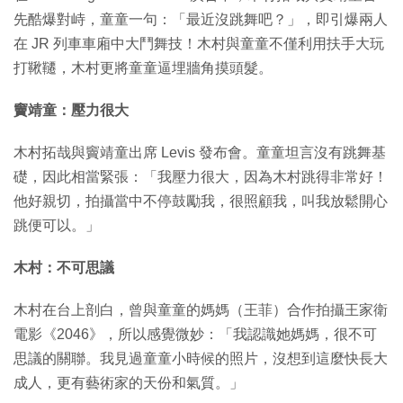
先酷爆對峙，童童一句：「最近沒跳舞吧？」，即引爆兩人
在 JR 列車車廂中大鬥舞技！木村與童童不僅利用扶手大玩
打鞦韆，木村更將童童逼埋牆角摸頭髮。
竇靖童：壓力很大
木村拓哉與竇靖童出席 Levis 發布會。童童坦言沒有跳舞基
礎，因此相當緊張：「我壓力很大，因為木村跳得非常好！
他好親切，拍攝當中不停鼓勵我，很照顧我，叫我放鬆開心
跳便可以。」
木村：不可思議
木村在台上剖白，曾與童童的媽媽（王菲）合作拍攝王家衛
電影《2046》，所以感覺微妙：「我認識她媽媽，很不可
思議的關聯。我見過童童小時候的照片，沒想到這麼快長大
成人，更有藝術家的天份和氣質。」