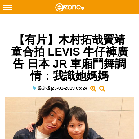
搜尋
【有片】木村拓哉竇靖
Facebook
Instagram
童合拍 LEVIS 牛仔褲廣
科技焦點
告 日本 JR 車廂鬥舞調
網絡生活
情：我識她媽媽
遊戲動漫
教學評測
|
柔之拔
|
23-01-2019 05:24
|
EduTech
IT Times
生成式AI與雲端應用
Enterprise Digital Transformation