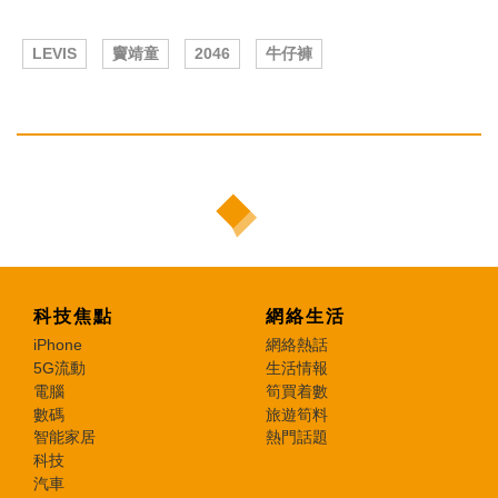
LEVIS
竇靖童
2046
牛仔褲
科技焦點
網絡生活
iPhone
網絡熱話
5G流動
生活情報
電腦
筍買着數
數碼
旅遊筍料
智能家居
熱門話題
科技
汽車