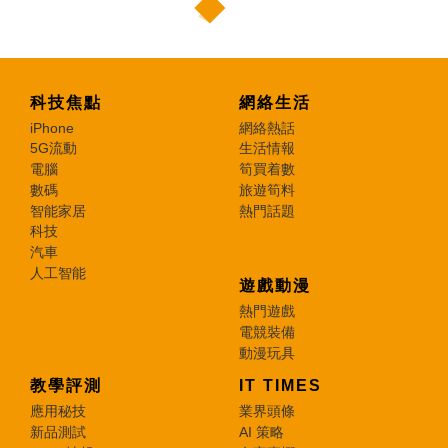
科技焦點
網絡生活
iPhone
網絡熱話
5G流動
生活情報
電腦
筍買着數
數碼
旅遊筍料
智能家居
熱門話題
科技
汽車
人工智能
遊戲動漫
熱門遊戲
電競裝備
動漫玩具
教學評測
IT TIMES
應用秘技
業界頭條
新品測試
AI 策略