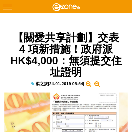
搜尋
【關愛共享計劃】交表
Facebook
Instagram
4 項新措施！政府派
科技焦點
HK$4,000：無須提交住
網絡生活
址證明
遊戲動漫
教學評測
|
柔之拔
|
24-01-2019 05:54
|
EduTech
IT Times
生成式AI與雲端應用
Enterprise Digital Transformation