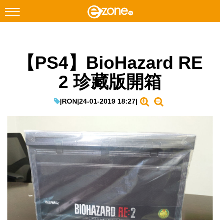
搜尋
【PS4】BioHazard RE
Facebook
Instagram
2 珍藏版開箱
科技焦點
網絡生活
|
RON
|
24-01-2019 18:27
|
遊戲動漫
教學評測
EduTech
IT Times
生成式AI與雲端應用
Enterprise Digital Transformation