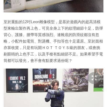
至於重點的12吋Leon雕像模型，是基於遊戲內的超高清模
型來輸出製作再上色，可見全身上下的紋理細節十足，防彈
背心、護膝、腰帶等質感強烈、連靴底的防滑紋都沒有忽
略，小配件如電筒、對講機、手扣等也十足還原。至於面相
亦算收貨，只是有玩開ＨＯＴ ＴＯＹＳ級的朋友，或會挑
剔眼睛的上色手工，以及手槍有點細節不足。如果希望手電
筒都可以發光，會不會有點要求過份呢？