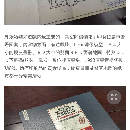
外紙箱猶如遊戲內最重要的「異空間儲物箱」印有拉昆市警
署圖案，內容物方面，有遊戲碟、Leon雕像模型、Ａ４大
小的硬皮畫冊、Ｂ２大小的雙面ＲＰＤ警署地圖、特別ＤＬ
Ｃ下載碼(服裝、武器、數位版原聲集、1998原聲音樂切換
功能)。所有印刷品的質素極高，硬皮畫冊及警署地圖的紙
質都十分精美清晰。