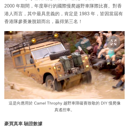
2000 年期間，年度舉行的國際慢爬越野車隊際比賽。對香
港人而言，其中最具意義的，肯定是 1983 年，皆因當屆有
香港隊參賽兼脫穎而出，贏得第三名！
這是向應用於 Camel Throphy 越野車障礙賽致敬的 DIY 慢爬像
真遙控車。
豪買真車 驗證數據