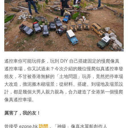
特集
遙控車你可能玩得多，玩到 DIY 自己搭建固定的慢爬像真
遙控車場，你又試過未？今次介紹的幾位慢爬似真遙控車發
燒友，不甘被香港無解的「土地問題」玩弄，竟然把停車場
大改造，擔泥搬木砌場景；從材料、搭建、到場地及場景設
計，都是幾個大男人親力親為，合力建造了全港第一個慢爬
像真遙控車場。
厲害了，我的友！
曾接受 ezone.hk
訪問
，「神級」像真水翼船創作人