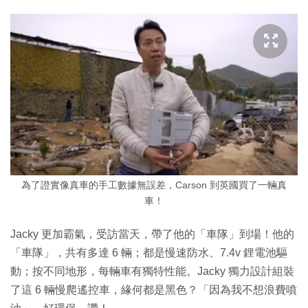
為了證實像真車的手工數據無誤差，Carson 到英國買了一輛真
車！
Jacky 更加霸氣，受訪當天，帶了他的「車隊」到場！他的
「車隊」，共有多達 6 輛；都是慢速防水、7.4v 鋰電池驅
動；按不同地形，每輛車有獨特性能。Jacky 獨力設計組裝
了這 6 輛慢爬遙控車，緣何都是黑色？「因為我不想浪費噴