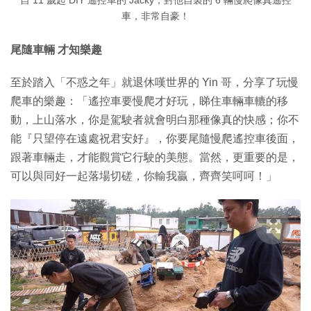
自 11 歲起 DIY 遙控車的 Jacky，對他自製的 6 輛慢爬像真遙控
車，非常自豪！
尾隨車輛 才知樂趣
至於踏入「不惑之年」就退休嘆世界的 Yin 哥，分享了玩慢
爬車的樂趣：「遙控車要慢爬才好玩，睇住車輛車轆的移
動，上山落水，你是駕駛者就會明白那種像真的快感；你不
能『只望停在遠處祝君安好』，你要尾隨慢爬遙控車後面，
跟著車輛走，才能觀賞它行駛的美態。當然，更重要的是，
可以與同好一起落場切磋，你輸我贏，齊齊笑呵呵！」