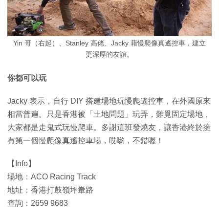
Yin 哥（右起）、Stanley 高佬、Jacky 藉慢爬像真遙控車，建立
更深厚的友誼。
你都可以玩
Jacky 表示，自行 DIY 搭建場地玩慢爬遙控車，在外國原來
相當普遍。只是香港被「土地問題」玩弄，難覓固定場地，
大家都是走鬼式玩慢爬車。多謝這班發燒友，讓香港終於擁
有第一個慢爬像真遙控車場，哎喲，不錯喔！
【Info】
場地：ACO Racing Track
地址：香港打鼓嶺坪輋路
查詢：2659 9683