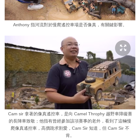
Anthony 指河流對於慢爬遙控車場是否像真，有關鍵影響。
Cam sir 拿著的像真遙控車，是向 Camel Throphy 越野車障礙賽
的長陣車致敬；他指有曾經參加該項賽事的老外，看到了這輛慢
爬像真遙控車，高價跪求割愛，Cam Sir 知道，但 Cam Sir 不
肯。