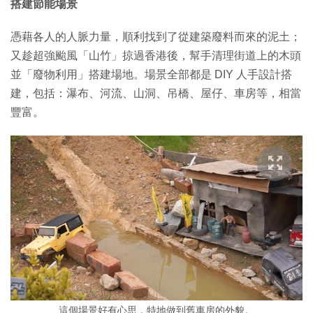
搭建節能場景
憑藉各人的人脈力量，順利找到了從建築廢料而來的泥土；
又趁超強颱風「山竹」掠過香港後，幫手清理街道上的木頭
並「廢物利用」搭建場地。場景全部都是 DIY 人手設計搭
建，包括：瀑布、河流、山洞、吊橋、屋仔、車房等，相當
豐富。
這個場景好有心思，特地做到舊車房的外貌。