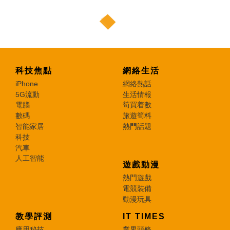
科技焦點
網絡生活
iPhone
網絡熱話
5G流動
生活情報
電腦
筍買着數
數碼
旅遊筍料
智能家居
熱門話題
科技
汽車
人工智能
遊戲動漫
熱門遊戲
電競裝備
動漫玩具
教學評測
IT TIMES
應用秘技
業界頭條