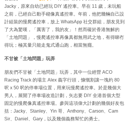
Jacky，原來自幼已經玩 DIY 遙控車。早在 11 歲，未玩船
之前，已經自己動手砌像真遙控車。年前，他把幾輛自己設
計組裝的慢爬遙控車，放上 WhatsApp 社交群組，朋友見到
了大為驚嘆，「厲害了，我的友」！然而礙於香港無解的
「土地問題」，慢爬遙控車再像真都無用武之地，有得睇冇
得玩；極其量只能走鬼式通山跑，相當無癮。
不甘被「土地問題」玩弄
朋友們不甘被「土地問題」玩弄，其中一位經營 ACO
Racing Track 的場主 Alex 義字行頭，慷慨割讓一塊約 80
呎 x 50 呎的停車場位置，用來玩慢爬遙控車。於是幾個大
男人，展開了停車場改造計劃，矢志要 DIY 全港首個大型
固定的慢爬像真遙控車場。參與這項偉大計劃的幾個好友包
括：Jacky、Stanley、Yin 哥、Anthony、Carson、Cam
Sir、Daniel、Gary，以及幾個義務幫忙的勇士。