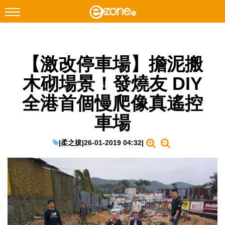
搜尋
【激改停車場】擔泥搬
Facebook
Instagram
木砌場景！發燒友 DIY
科技焦點
全港首個慢爬像真遙控
網絡生活
車場
遊戲動漫
教學評測
|
柔之拔
|
26-01-2019 04:32
|
EduTech
IT Times
生成式AI與雲端應用
Enterprise Digital Transformation