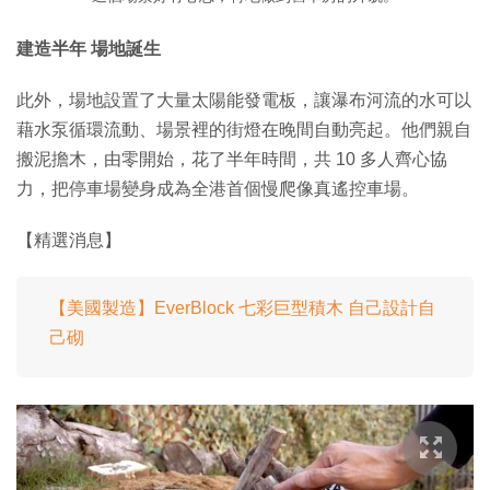
建造半年 場地誕生
此外，場地設置了大量太陽能發電板，讓瀑布河流的水可以
藉水泵循環流動、場景裡的街燈在晚間自動亮起。他們親自
搬泥擔木，由零開始，花了半年時間，共 10 多人齊心協
力，把停車場變身成為全港首個慢爬像真遙控車場。
【精選消息】
【美國製造】EverBlock 七彩巨型積木 自己設計自
己砌