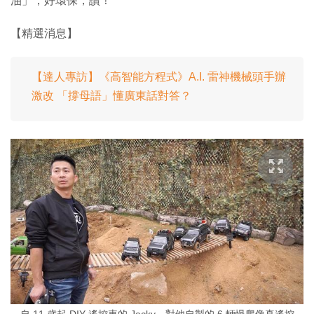
油」，好環保，讚！
【精選消息】
【達人專訪】《高智能方程式》A.I. 雷神機械頭手辦
激改 「撐母語」懂廣東話對答？