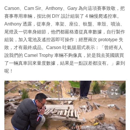
Carson、Cam Sir、Anthony、Gary 為向這項賽事致敬，把
賽事專用車輛，按比例 DIY 設計組裝了 4 輛慢爬遙控車。
Anthony 透露，從車身、車架、座位、軚盤、車殼、噴油、
尾燈及一切車身細節，他們都嚴格遵從真車數據，自行製作
組裝，加入電池及遙控器即可操作；經歷兩次 prototype 失
敗，才有最終成品。Carson 吐氣揚眉式表示：「曾經有人
說我們的 Camel Trophy 車輛不夠像真，於是我去英國購買
了一輛真車回來量度數據，結果是一點誤差都沒有。」豪到
呢！