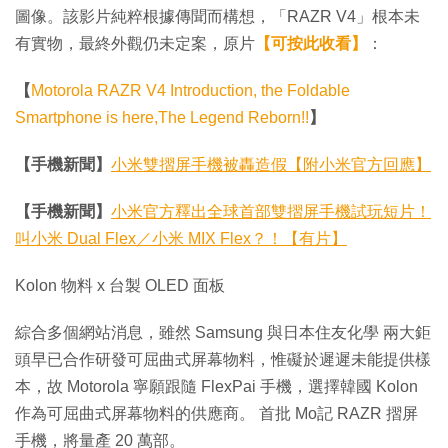
圖像。該影片純粹根據傳聞而構想，「RAZR V4」根本未
有實物，最終外觀仍未定案，原片
【可按此收看】
：
【
Motorola RAZR V4 Introduction, the Foldable
Smartphone is here,The Legend Reborn!!
】
【手機新聞】
小米雙摺屏手機被轟造假【附小米官方回應】
【手機新聞】
小米官方釋出全球首部雙摺屏手機試玩短片！
叫小米 Dual Flex／小米 MIX Flex？！【有片】
Kolon 物料 x 台製 OLED 面板
綜合多個網站消息，雖然 Samsung 與日本住友化學 兩大鉅
頭早已合作研發可屈曲式屏幕物料，惟礙於遲遲未能提供樣
本，故 Motorola 寧願跟隨 FlexPai 手機，選擇韓國 Kolon
作為可屈曲式屏幕物料的供應商。 首批 Mo記 RAZR 摺屏
手機，將量產 20 萬部。