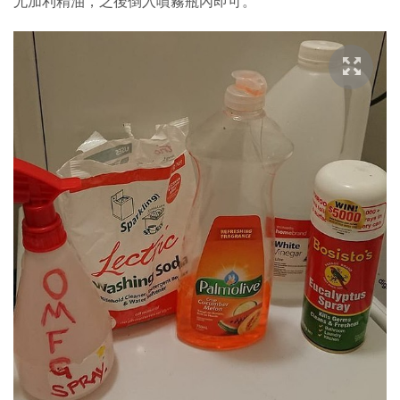
尤加利精油，之後倒入噴霧瓶內即可。