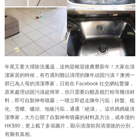
特集
年尾又要大掃除洗邋遢，送狗迎豬迎接農曆新年！大家在清
潔家居的時候，有冇遇到難以清理的陳年頑固污漬？澳洲一
群已為人母的清潔專家，日前在 Facebook 社交網站驚爆，
原來處理頑固污漬超簡單，你只需要白醋及梳打粉等幾項材
料，即可自製神奇噴霧；一噴立即趕走陳年污垢；鋅盤、梳
化、雪櫃、爐頭、地板污垢，通通「絕漬」。這班媽媽級清
潔專家，大方公開了自製神奇噴霧的材料及方法，成本僅約
HK$90；更上載了多張圖片，顯示清潔前與清潔後的分別，
有圖有真相。