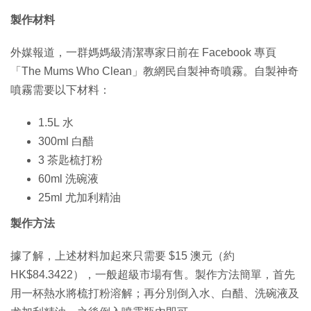
製作材料
外媒報道，一群媽媽級清潔專家日前在 Facebook 專頁
「The Mums Who Clean」教網民自製神奇噴霧。自製神奇
噴霧需要以下材料：
1.5L 水
300ml 白醋
3 茶匙梳打粉
60ml 洗碗液
25ml 尤加利精油
製作方法
據了解，上述材料加起來只需要 $15 澳元（約
HK$84.3422），一般超級市場有售。製作方法簡單，首先
用一杯熱水將梳打粉溶解；再分別倒入水、白醋、洗碗液及