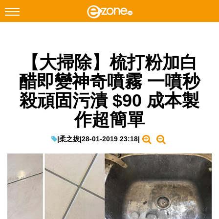
搜尋
【大掃除】梳打粉加白
Facebook
Instagram
醋即變神奇噴霧 一噴秒
科技焦點
殺頑固污漬 $90 成本製
網絡生活
作超簡單
遊戲動漫
教學評測
|
柔之拔
|
28-01-2019 23:18
|
EduTech
IT Times
生成式AI與雲端應用
Enterprise Digital Transformation