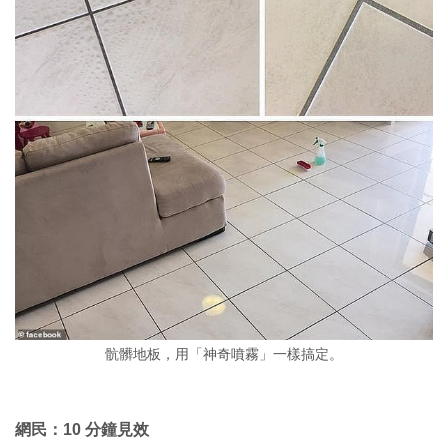
骯髒地板，用「神奇噴霧」一樣搞定。
網民：10 分鐘見效