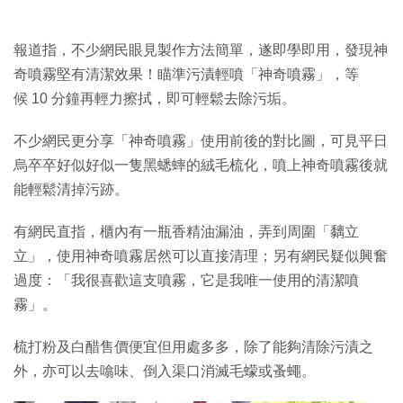
報道指，不少網民眼見製作方法簡單，遂即學即用，發現神
奇噴霧堅有清潔效果！瞄準污漬輕噴「神奇噴霧」，等
候 10 分鐘再輕力擦拭，即可輕鬆去除污垢。
不少網民更分享「神奇噴霧」使用前後的對比圖，可見平日
烏卒卒好似好似一隻黑蟋蟀的絨毛梳化，噴上神奇噴霧後就
能輕鬆清掉污跡。
有網民直指，櫃內有一瓶香精油漏油，弄到周圍「黐立
立」，使用神奇噴霧居然可以直接清理；另有網民疑似興奮
過度：「我很喜歡這支噴霧，它是我唯一使用的清潔噴
霧」。
梳打粉及白醋售價便宜但用處多多，除了能夠清除污漬之
外，亦可以去噏味、倒入渠口消滅毛蠓或蚤蠅。