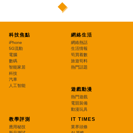
科技焦點
網絡生活
iPhone
網絡熱話
5G流動
生活情報
電腦
筍買着數
數碼
旅遊筍料
智能家居
熱門話題
科技
汽車
人工智能
遊戲動漫
熱門遊戲
電競裝備
動漫玩具
教學評測
IT TIMES
應用秘技
業界頭條
新品測試
AI 策略