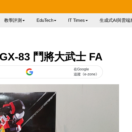
教學評測
EduTech
IT Times
生成式AI與雲端
-83 鬥將大武士 FA
在Google
追蹤《e-zone》