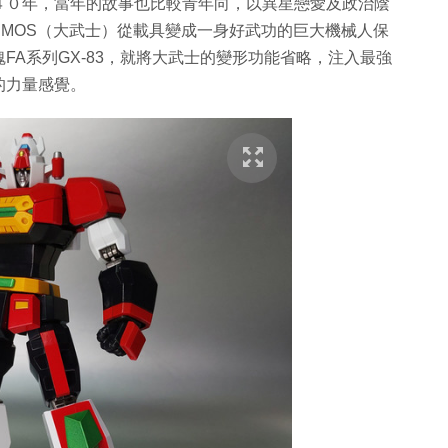
４０年，當年的故事也比較青年向，以異星戀愛及政治陰
IMOS（大武士）從載具變成一身好武功的巨大機械人保
FA系列GX-83，就將大武士的變形功能省略，注入最強
的力量感覺。