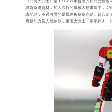
《鬥將大武士》是１９７８年首播的作品已經逾
謀為基礎題材，加入流行的機械人動畫當中，DA
護地球，不過可惜的是最終被草草完結。超合金魂
可動能力及人體線條，重現大武士「拳拳到肉」