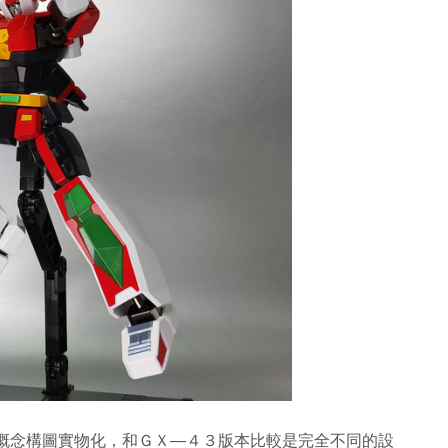
的概念構圖實物化，和ＧＸ—４３版本比較是完全不同的設