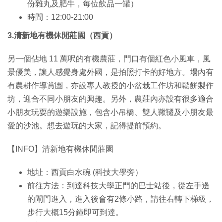
份雜丸及肥牛，每位飲品一罐）
時間：12:00-21:00
3.清新地有機休閒莊園（西貢）
另一個佔地 11 萬呎的有機農莊，門口有個紅色小風車，風
景優美，讓人感覺身處外國，是拍照打卡的好地方。場內有
有農耕作導賞團，亦設專人教授的小盆栽工作坊和鬆餅製作
坊，迎合不同小朋友的興趣。另外，農莊內亦設有很多適合
小朋友玩耍的遊樂設施，包含小吊橋、雙人鞦韆及小朋友最
愛的沙池。想去遊玩的大家，記得提前預約。
【INFO】清新地有機休閒莊園
地址：西貢白水碗 (科技大學旁）
前往方法：到達科技大學正門的巴士站後，從左手邊
的閘門進入，進入後會有2條小路，請往右轉下梯級，
步行大概15分鐘即可到達。