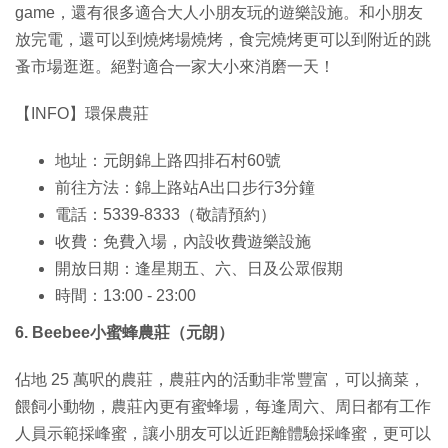
game，還有很多適合大人小朋友玩的遊樂設施。和小朋友
放完電，還可以到燒烤場燒烤，食完燒烤更可以到附近的跳
蚤市場逛逛。絕對適合一家大小來消磨一天！
【INFO】環保農莊
地址：元朗錦上路四排石村60號
前往方法：錦上路站A出口步行3分鐘
電話：5339-8333（敬請預約）
收費：免費入場，內設收費遊樂設施
開放日期：逢星期五、六、日及公眾假期
時間：13:00 - 23:00
6. Beebee小蜜蜂農莊（元朗）
佔地 25 萬呎的農莊，農莊內的活動非常豐富，可以摘菜，
餵飼小動物，農莊內更有蜜蜂場，每逢周六、周日都有工作
人員示範採峰蜜，讓小朋友可以近距離體驗採峰蜜，更可以