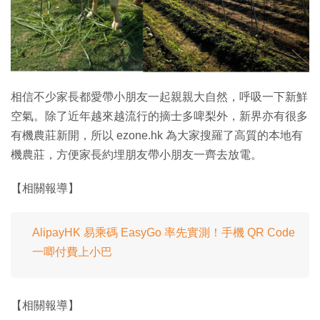
特集
相信不少家長都愛帶小朋友一起親親大自然，呼吸一下新鮮
空氣。除了近年越來越流行的摘士多啤梨外，新界亦有很多
有機農莊新開，所以 ezone.hk 為大家搜羅了高質的本地有
機農莊，方便家長約埋朋友帶小朋友一齊去放電。
【相關報導】
AlipayHK 易乘碼 EasyGo 率先實測！手機 QR Code
一唧付費上小巴
【相關報導】