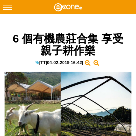
搜尋
6 個有機農莊合集 享受
Facebook
Instagram
親子耕作樂
科技焦點
網絡生活
|
TT
|
04-02-2019 16:42
|
遊戲動漫
教學評測
EduTech
IT Times
生成式AI與雲端應用
Enterprise Digital Transformation