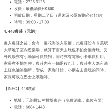
電話：2723 3126
收費：最低消費HK$60
開放日期：星期二至日（週末及公眾假期必須預約）
時間：09:00 - 17:00
4. 448農莊（元朗）
進入農莊之後，會有一遍花海映入眼簾，此農莊設有 6 萬呎
大草地了室內遊樂場，就算下雨天去玩也不怕會無野玩。另
外現場亦有小動物可供餵飼，同時亦有電動小卡車供租用。
家長亦不怕無聊，農莊內有一輛退役巴士，農莊主人為它油
上紅色油漆翻新，變成一家咖啡館，小朋友去遊玩的同時，
家長可以在巴士上嘆咖啡。
【INFO】448農莊
地址：元朗欖口村欖堤東路（免費泊車，車位有限）
電話：6684 1448