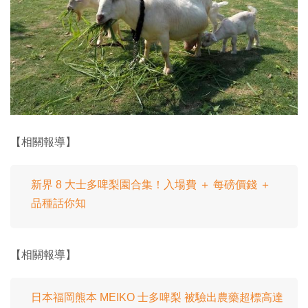
【相關報導】
新界 8 大士多啤梨園合集！入場費 ＋ 每磅價錢 ＋
品種話你知
【相關報導】
日本福岡熊本 MEIKO 士多啤梨 被驗出農藥超標高達