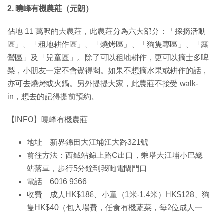
2. 曉峰有機農莊（元朗）
佔地 11 萬呎的大農莊，此農莊分為六大部分：「採摘活動
區」、「租地耕作區」、「燒烤區」、「狗隻專區」、「露
營區」及「兒童區」。除了可以租地耕作，更可以摘士多啤
梨，小朋友一定不會覺得悶。如果不想摘水果或耕作的話，
亦可去燒烤或火鍋。另外提提大家，此農莊不接受 walk-
in，想去的記得提前預約。
【INFO】曉峰有機農莊
地址：新界錦田大江埔江大路321號
前往方法：西鐵站錦上路C出口，乘塔大江埔小巴總
站落車，步行5分鐘到我哋電閘門口
電話：6016 9366
收費：成人HK$188、小童（1米-1.4米）HK$128、狗
隻HK$40（包入場費，任食有機蔬菜，每2位成人一