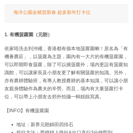
海洋公園金豬賀新春 超多新年打卡位
1. 有機菠蘿園（元朗）
依家唔洗去到沖繩，香港都有個本地菠蘿園喇！原名為「有
機薈農莊」，以菠蘿為主題，園內有一大片的有機菠蘿園，
可以即開即食菠蘿，除了可以摘菠蘿外，場內更設有菠蘿知
識館，可以讓家長及小朋友更了解有關菠蘿的知識。另外，
亦有農耕體驗班，有專人教授農耕的基本知識，可以讓小朋
友親身體驗作為農夫的辛勞。而且，場內有大量菠蘿打卡
位，可以帶上小朋友去郊外拍攝一輯靚靚寫真。
【INFO】有機菠蘿園
地址：新界元朗錦田四排石
前往方法：西鐵錦上路站A出口直行3分鐘即到