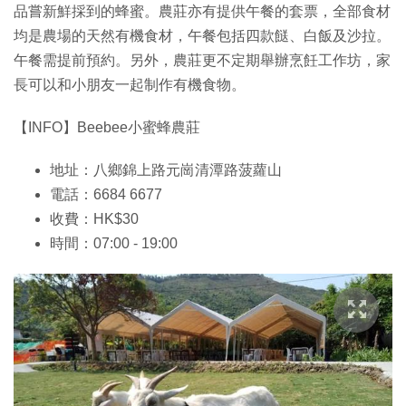
品嘗新鮮採到的蜂蜜。農莊亦有提供午餐的套票，全部食材
均是農場的天然有機食材，午餐包括四款餸、白飯及沙拉。
午餐需提前預約。另外，農莊更不定期舉辦烹飪工作坊，家
長可以和小朋友一起制作有機食物。
【INFO】Beebee小蜜蜂農莊
地址：八鄉錦上路元崗清潭路菠蘿山
電話：6684 6677
收費：HK$30
時間：07:00 - 19:00