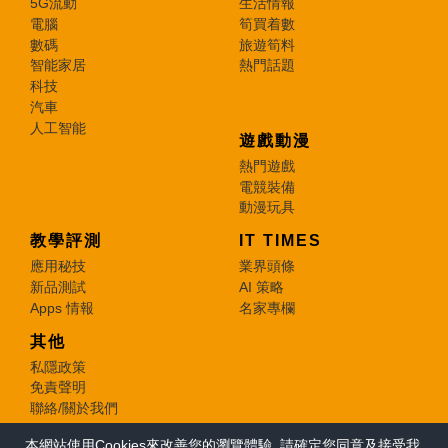
5G流動
生活情報
電腦
筍買着數
數碼
旅遊筍料
智能家居
熱門話題
科技
汽車
人工智能
遊戲動漫
熱門遊戲
電競裝備
動漫玩具
教學評測
IT TIMES
應用秘技
業界頭條
新品測試
AI 策略
Apps 情報
名家專欄
其他
私隱政策
免責聲明
聯絡/關於我們
本網站使用Cookies來改善您的瀏覽體驗, 請確定您同意及接受我
© 2026 e-zone. All Rights Reserved.