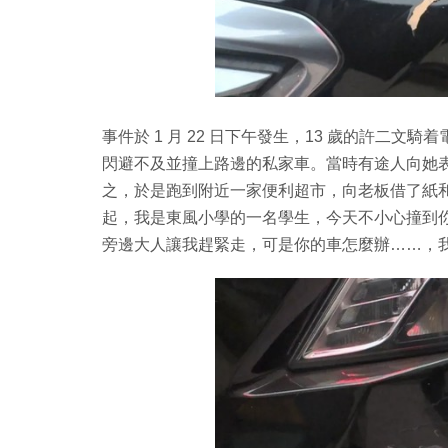
事件於 1 月 22 日下午發生，13 歲的許二
閃避不及並撞上路邊的私家車。當時有途人向她
之，於是跑到附近一家便利超市，向老板借了紙
起，我是東風小學的一名學生，今天不小心撞到
旁邊大人讓我趕緊走，可是你的車怎麼辦……，