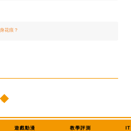
車身花痕？
遊戲動漫
教學評測
I