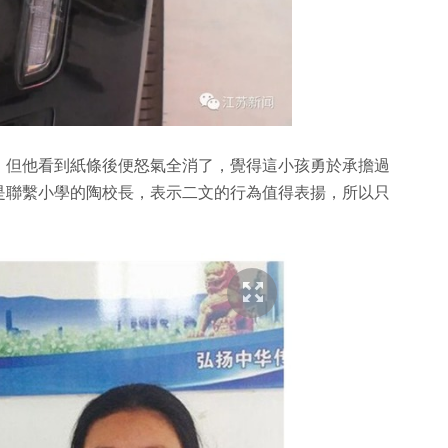
，但他看到紙條後便怒氣全消了，覺得這小孩勇於承擔過
是聯繫小學的陶校長，表示二文的行為值得表揚，所以只