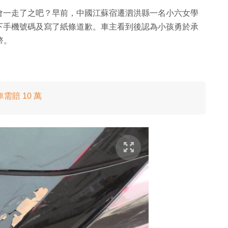
會一走了之吧？早前，中國江蘇宿遷泗洪縣一名小六女學
下手機號碼及寫了紙條道歉。車主看到後認為小孩勇於承
幣。
賠 10 萬