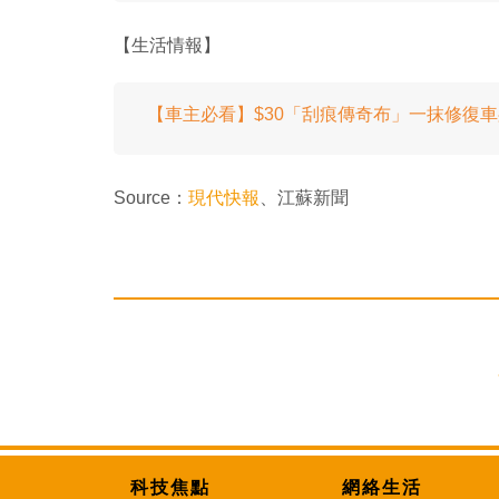
【生活情報】
【車主必看】$30「刮痕傳奇布」一抹修復
Source：
現代快報
、江蘇新聞
科技焦點
網絡生活