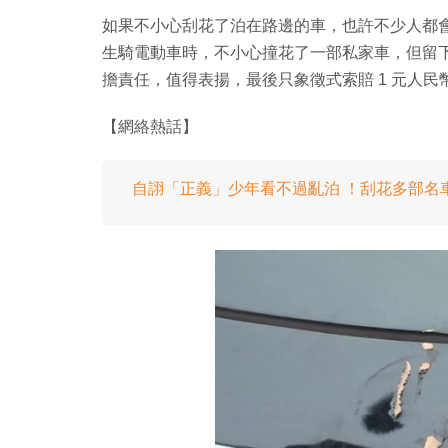
如果不小心刮花了泊在路邊的車，也許不少人都
生騎電動車時，不小心撞花了一部私家車，但留
擔責任，值得表揚，最後只象徵式索賠 1 元人民
【網絡熱話】
自詡「正義」少年看不過亂泊 ！刮花多部名車需