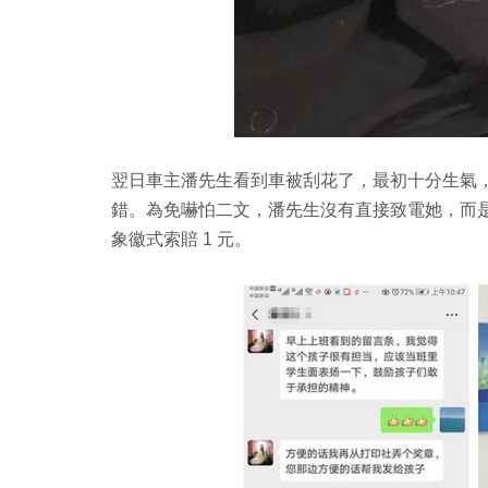
翌日車主潘先生看到車被刮花了，最初十分生氣
錯。為免嚇怕二文，潘先生沒有直接致電她，而
象徽式索賠 1 元。