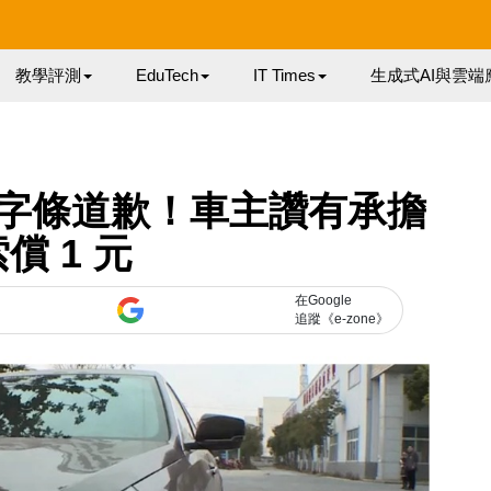
教學評測
EduTech
IT Times
生成式AI與雲端
字條道歉！車主讚有承擔
償 1 元
在Google
追蹤《e-zone》