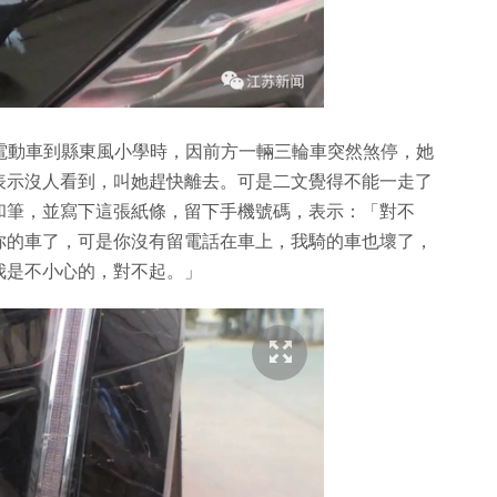
文騎着電動車到縣東風小學時，因前方一輛三輪車突然煞停，她
表示沒人看到，叫她趕快離去。可是二文覺得不能一走了
和筆，並寫下這張紙條，留下手機號碼，表示：「對不
你的車了，可是你沒有留電話在車上，我騎的車也壞了，
我是不小心的，對不起。」