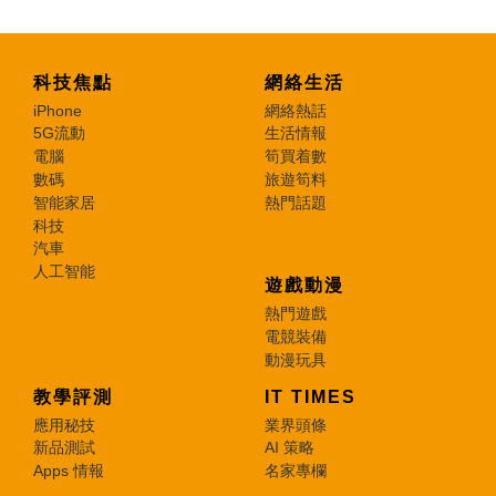
科技焦點
網絡生活
iPhone
網絡熱話
5G流動
生活情報
電腦
筍買着數
數碼
旅遊筍料
智能家居
熱門話題
科技
汽車
人工智能
遊戲動漫
熱門遊戲
電競裝備
動漫玩具
教學評測
IT TIMES
應用秘技
業界頭條
新品測試
AI 策略
Apps 情報
名家專欄