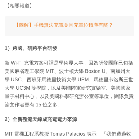
【相關報道】
【圖解】手機無法充電竟同充電位積塵有關？
1）跨國、研跨平台研發
新 Wi-Fi 充電方案可謂是學術界大事，因為研發團隊已包括
美國麻省理工學院 MIT、波士頓大學 Boston U、南加州大
學 USC、西班牙馬德里技術大學 UPM、馬德里卡洛斯三世
大學 UC3M 等學院，以及美國陸軍研究實驗室、美國國家
量子材料中心，以及美國科學研究辦公室等單位，團隊負責
論文作者更有 15 位之多。
2）全新整流天線成充電電力來源
MIT 電機工程系教授 Tomas Palacios 表示：「我們透過收