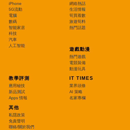
iPhone
網絡熱話
5G流動
生活情報
電腦
筍買着數
數碼
旅遊筍料
智能家居
熱門話題
科技
汽車
人工智能
遊戲動漫
熱門遊戲
電競裝備
動漫玩具
教學評測
IT TIMES
應用秘技
業界頭條
新品測試
AI 策略
Apps 情報
名家專欄
其他
私隱政策
免責聲明
聯絡/關於我們