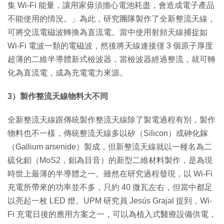
集 Wi-Fi 能量，讓用家毋須擔心電池耗盡，會造成電子產品
不能使用的情況。」為此，研究團隊製作了全新整流天線，
可將交流電磁波轉換為直流電。當中使用射頻天線捕捉如
Wi-Fi 電波一類的電磁波，然後將天線連接僅 3 個原子厚度
超薄的二維半導體新式檢波器，當檢波器經過整流，就可轉
化為直流電，成為充電電力來源。
3）製作整流天線物料大不同
全新整流天線跟傳統製作整流天線除了製電過程有別，製作
物料也不一樣，傳統整流天線多以矽（Silicon）或砷化鎵
（Gallium arsenide）製成，但新整流天線就以一種名為二
硫化鉬（MoS2，鉬為目音）的新型二維材料製作，是為現
時世上最薄的半導體之一。雖然在研究過程發現，以 Wi-Fi
充電所帶來的功率並不多，只約 40 微瓦左右，但當中都足
以亮起一枚 LED 燈。UPM 研究員 Jesús Grajal 提到，Wi-
Fi 充電日後的應用方案之一，可以為植入式醫療設備供電，