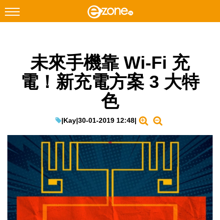
搜尋
未來手機靠 Wi-Fi 充
Facebook
Instagram
電！新充電方案 3 大特
科技焦點
色
網絡生活
遊戲動漫
|
Kay
|
30-01-2019 12:48
|
教學評測
EduTech
IT Times
生成式AI與雲端應用
Enterprise Digital Transformation