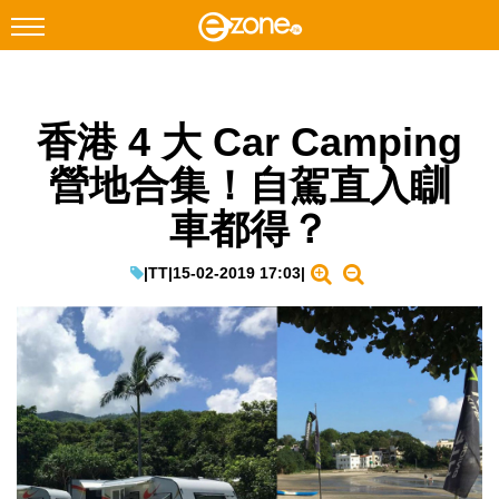
搜尋
香港 4 大 Car Camping
Facebook
Instagram
營地合集！自駕直入瞓
科技焦點
車都得？
網絡生活
遊戲動漫
|
TT
|
15-02-2019 17:03
|
教學評測
EduTech
IT Times
生成式AI與雲端應用
Enterprise Digital Transformation