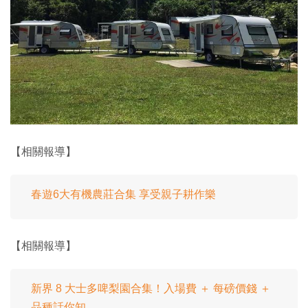
【相關報導】
春遊6大有機農莊合集 享受親子耕作樂
【相關報導】
新界 8 大士多啤梨園合集！入場費 ＋ 每磅價錢 ＋
品種話你知