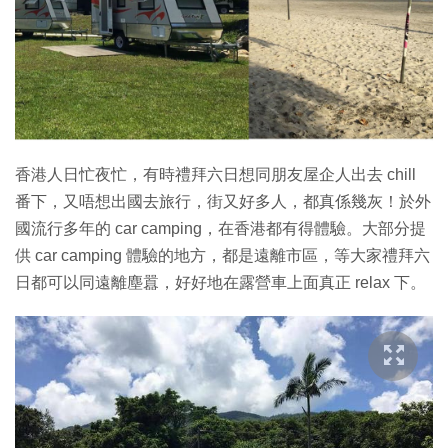
特集
香港人日忙夜忙，有時禮拜六日想同朋友屋企人出去 chill
番下，又唔想出國去旅行，街又好多人，都真係幾灰！於外
國流行多年的 car camping，在香港都有得體驗。大部分提
供 car camping 體驗的地方，都是遠離市區，等大家禮拜六
日都可以同遠離塵囂，好好地在露營車上面真正 relax 下。