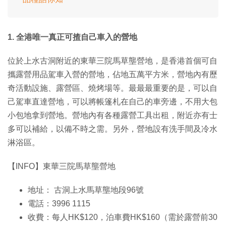
1. 全港唯一真正可揸自己車入的營地
位於上水古洞附近的東華三院馬草壟營地，是香港首個可自
攜露營用品駕車入營的營地，佔地五萬平方米，營地內有歷
奇活動設施、露營區、燒烤場等。最最最重要的是，可以自
己駕車直達營地，可以將帳篷札在自己的車旁邊，不用大包
小包地拿到營地。營地內有各種露營工具出租，附近亦有士
多可以補給，以備不時之需。另外，營地設有洗手間及冷水
淋浴區。
【INFO】東華三院馬草壟營地
地址： 古洞上水馬草壟地段96號
電話：3996 1115
收費：每人HK$120，泊車費HK$160（需於露營前30