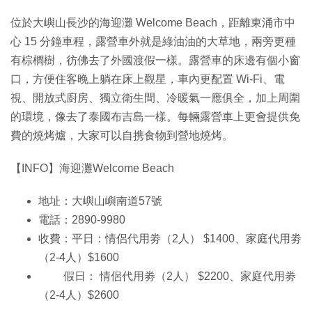
位於大嶼山長沙的海迎灘 Welcome Beach，距離東涌市中
心 15 分鐘車程，露營車外就是綠油油的大草地，兩旁更種
有棕櫚樹，彷佛去了外國渡假一樣。露營車的床邊有個小窗
口，方便住客晚上躺在床上觀星，車內更配置 Wi-Fi、電
視、開放式廚房、獨立衛生間、冷暖氣一應俱全，加上周圍
的環境，像去了泰國布吉島一樣。每輛露營車上更會提供免
費的燒烤爐，大家可以自携食物到營地燒烤。
【INFO】海迎灘Welcome Beach
地址：大嶼山嶼南道57號
電話：2890-9980
收費：平日：情侶代用劵（2人） $1400、家庭代用劵
（2-4人）$1600
假日： 情侶代用劵（2人） $2200、家庭代用劵
（2-4人）$2600