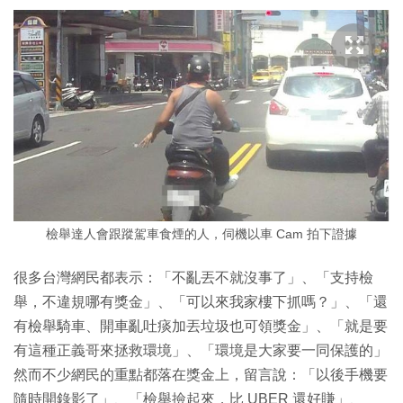
檢舉達人會跟蹤駕車食煙的人，伺機以車 Cam 拍下證據
很多台灣網民都表示：「不亂丟不就沒事了」、「支持檢
舉，不違規哪有獎金」、「可以來我家樓下抓嗎？」、「還
有檢舉騎車、開車亂吐痰加丟垃圾也可領獎金」、「就是要
有這種正義哥來拯救環境」、「環境是大家要一同保護的」
然而不少網民的重點都落在獎金上，留言說：「以後手機要
隨時開錄影了」、「檢舉撿起來，比 UBER 還好賺」、