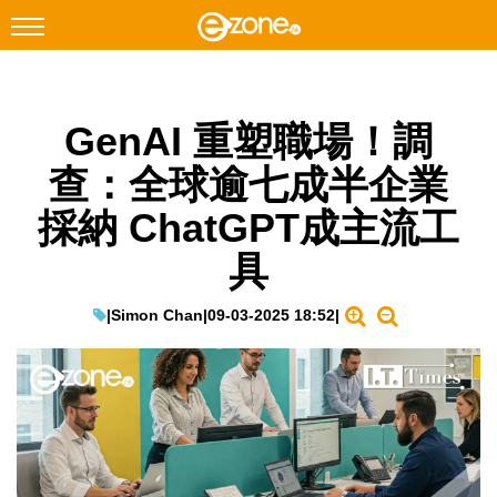
搜尋
GenAI 重塑職場！調
Facebook
Instagram
查：全球逾七成半企業
科技焦點
採納 ChatGPT成主流工
網絡生活
具
遊戲動漫
教學評測
|
Simon Chan
|
09-03-2025 18:52
|
EduTech
IT Times
生成式AI與雲端應用
Enterprise Digital Transformation