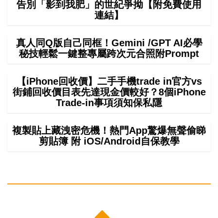
告別「影到我肥」的世紀爭拗【附免費使用
連結】
真人同Q版自己同框！Gemini /GPT AI必學
秘技輕鬆一鍵整專屬跨次元合照附Prompt
【iPhone回收價】二手手機trade in官方vs
街鋪回收價目表先達現金價較好？8個iPhone
Trade-in事項須知保私隱
複製貼上藏洩密危機！熱門App驚爆無聲偷睇
剪貼簿 附 iOS/Android自保教學