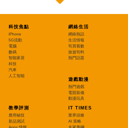
科技焦點
網絡生活
iPhone
網絡熱話
5G流動
生活情報
電腦
筍買着數
數碼
旅遊筍料
智能家居
熱門話題
科技
汽車
人工智能
遊戲動漫
熱門遊戲
電競裝備
動漫玩具
教學評測
IT TIMES
應用秘技
業界頭條
新品測試
AI 策略
Apps 情報
名家專欄