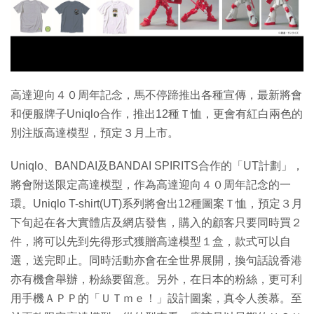
特集
高達迎向４０周年記念，馬不停蹄推出各種宣傳，最新將會
和便服牌子Uniqlo合作，推出12種Ｔ恤，更會有紅白兩色的
別注版高達模型，預定３月上市。
Uniqlo、BANDAI及BANDAI SPIRITS合作的「UT計劃」，
將會附送限定高達模型，作為高達迎向４０周年記念的一
環。Uniqlo T-shirt(UT)系列將會出12種圖案Ｔ恤，預定３月
下旬起在各大實體店及網店發售，購入的顧客只要同時買２
件，將可以先到先得形式獲贈高達模型１盒，款式可以自
選，送完即止。同時活動亦會在全世界展開，換句話說香港
亦有機會舉辦，粉絲要留意。另外，在日本的粉絲，更可利
用手機ＡＰＰ的「ＵＴｍｅ！」設計圖案，真令人羨慕。至