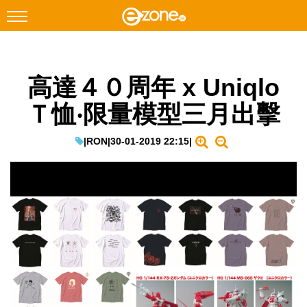
搜尋
高達４０周年 x Uniqlo
Facebook
Instagram
Ｔ恤‧限量模型三月出擊
科技焦點
網絡生活
|
RON
|
30-01-2019 22:15
|
遊戲動漫
教學評測
EduTech
IT Times
生成式AI與雲端應用
Enterprise Digital Transformation