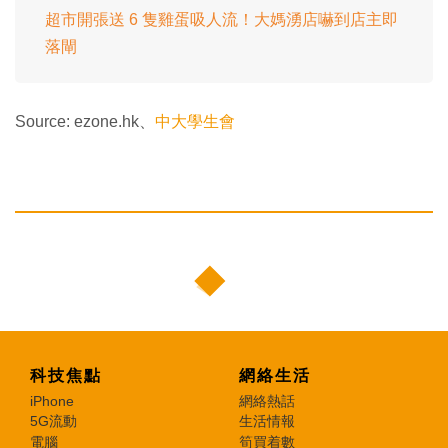
超市開張送 6 隻雞蛋吸人流！大媽湧店嚇到店主即
落閘
Source: ezone.hk、
中大學生會
科技焦點
網絡生活
iPhone
網絡熱話
5G流動
生活情報
電腦
筍買着數