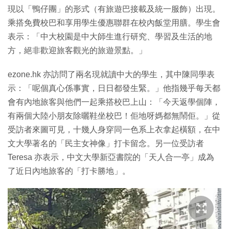
現以「鴨仔團」的形式（有旅遊巴接載及統一服飾）出現。
乘搭免費校巴和享用學生優惠聯群在校內飯堂用膳。學生會
表示：「中大校園是中大師生進行研究、學習及生活的地
方，絕非歡迎旅客觀光的旅遊景點。」
ezone.hk 亦訪問了兩名現就讀中大的學生，其中陳同學表
示：「呢個真心係事實，日日都發生緊。」他指幾乎每天都
會有內地旅客與他們一起乘搭校巴上山：「今天返學個陣，
有兩個大陸小朋友除曬鞋坐校巴！佢地呀媽都無鬧佢。」從
受訪者來圖可見，十幾人身穿同一色系上衣拿起橫額，在中
文大學著名的「民主女神像」打卡留念。另一位受訪者
Teresa 亦表示，中文大學新亞書院的「天人合一亭」成為
了近日內地旅客的「打卡勝地」。