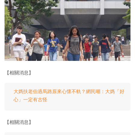
【相關消息】
大媽扶老伯過馬路原來心懷不軌？網民嘲：大媽「好
心」一定有古怪
【相關消息】