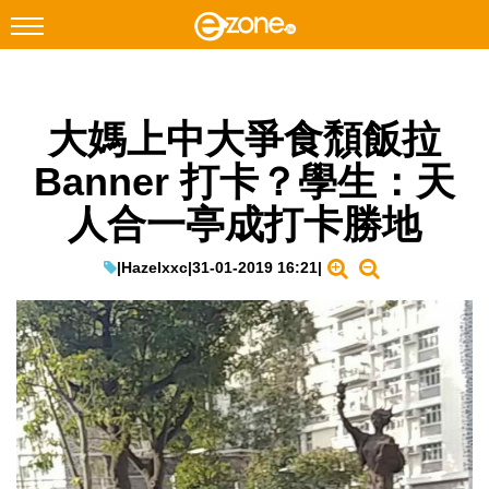
搜尋
大媽上中大爭食頹飯拉
Facebook
Instagram
Banner 打卡？學生：天
科技焦點
人合一亭成打卡勝地
網絡生活
遊戲動漫
|
Hazelxxc
|
31-01-2019 16:21
|
教學評測
EduTech
IT Times
生成式AI與雲端應用
Enterprise Digital Transformation