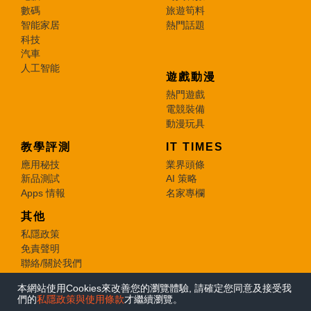
數碼
旅遊筍料
智能家居
熱門話題
科技
汽車
人工智能
遊戲動漫
熱門遊戲
電競裝備
動漫玩具
教學評測
IT TIMES
應用秘技
業界頭條
新品測試
AI 策略
Apps 情報
名家專欄
其他
私隱政策
免責聲明
聯絡/關於我們
本網站使用Cookies來改善您的瀏覽體驗, 請確定您同意及接受我
© 2026 e-zone. All Rights Reserved.
們的
私隱政策與使用條款
才繼續瀏覽。