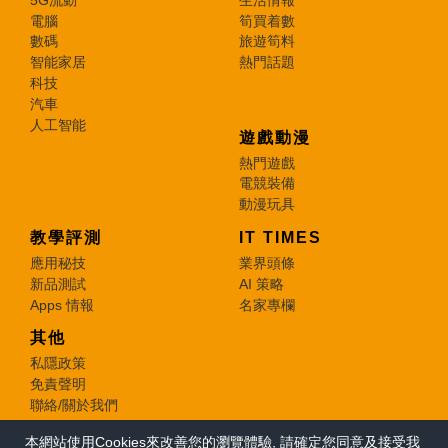
電腦
筍買着數
數碼
旅遊筍料
智能家居
熱門話題
科技
汽車
人工智能
遊戲動漫
熱門遊戲
電競裝備
動漫玩具
教學評測
IT TIMES
應用秘技
業界頭條
新品測試
AI 策略
Apps 情報
名家專欄
其他
私隱政策
免責聲明
聯絡/關於我們
本網站使用Cookies來改善您的瀏覽體驗, 請確定您同意及接受我
© 2026 e-zone. All Rights Reserved.