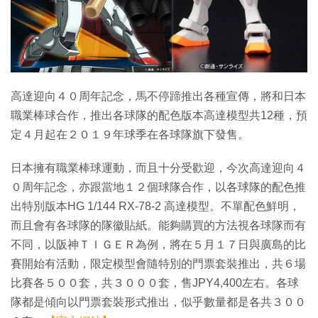
特集
高達迎向４０周年記念，馬不停蹄推出各種宣傳，將和日本
職業棒球合作，推出各球隊的配色版本高達模型共12種，預
定４月起在２０１９年球季在各球隊旗下發售。
日本擁有職業棒球運動，而且十分受歡迎，今次高達迎向４
０周年記念，亦跟當地１２個球隊合作，以各球隊的配色推
出特別版本HG 1/144 RX-78-2 高達模型。不單配色鮮明，
而且會有各球隊的隊徽貼紙。能夠購買的方法視各球隊而有
不同，以阪神ＴＩＧＥＲ為例，將在５月１７日與廣島的比
賽開始有活動，限定模型會隨特別的門票套裝推出，共６場
比賽各５００套，共３０００套，售JPY4,400左右。各球
隊都是傾向以門票套裝形式推出，似乎數量都是各共３００