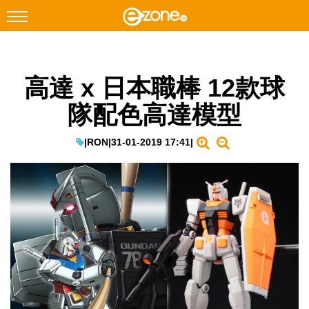
搜尋
高達 x 日本職棒 12款球
Facebook
Instagram
隊配色高達模型
科技焦點
網絡生活
|
RON
|
31-01-2019 17:41
|
遊戲動漫
教學評測
EduTech
IT Times
生成式AI與雲端應用
Enterprise Digital Transformation