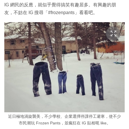
IG 網民的反應，就似乎覺得搞笑有趣居多。有興趣的朋
友，不妨在 IG 搜尋「#frozenpants」看看吧。
近日極地渦旋襲美，不少學校、企業選擇停課停工避寒，使不少
市民潮玩 Frozen Pants，並瘋狂在 IG 貼相呃 like。