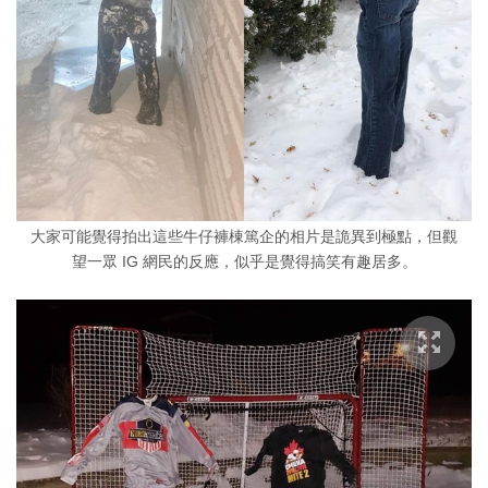
大家可能覺得拍出這些牛仔褲棟篤企的相片是詭異到極點，但觀
望一眾 IG 網民的反應，似乎是覺得搞笑有趣居多。