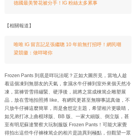
德國最美警花被分手！IG 粉絲太多累事
【相關報道】
唯唯 IG 留言記足張繼聰 10 年前無打招呼！網民嘲
梁競徽：做咩啫你
Frozen Pants 到底是咩玩法呢？正如大圖所見，當地人趁
着這個凍到無朋友的天氣，拿濕水牛仔褲到室外來個天然冷
凍，當褲管雪得繃緊、硬淨後，就將之當成棟篤企雕塑展
品，放在雪地拍照搏 like。有網民更甚至無聊事認真做，不
只放牛仔褲這麼簡單，而是會想定主題，希望相片更吸睛，
如兄弟打冰上曲棍球版、BB 版、一家大細版、倒立版，甚
至有明尼蘇達警察大玩制服版 Frozen Pants！可能大家覺
得拍出這些牛仔褲棟篤企的相片是詭異到極點，但觀望一眾