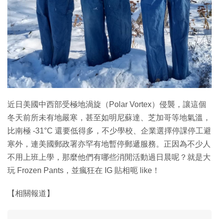
特集
近日美國中西部受極地渦旋（Polar Vortex）侵襲，讓這個
冬天前所未有地嚴寒，甚至如明尼蘇達、芝加哥等地氣溫，
比南極 -31°C 還要低得多，不少學校、企業選擇停課停工避
寒外，連美國郵政署亦罕有地暫停郵遞服務。正因為不少人
不用上班上學，那麼他們有哪些消閒活動過日晨呢？就是大
玩 Frozen Pants，並瘋狂在 IG 貼相呃 like！
【相關報道】