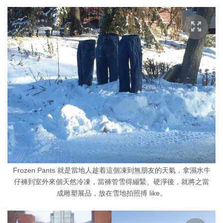
Frozen Pants 就是當地人趁着這個凍到無朋友的天氣，拿濕水牛
仔褲到室外來個天然冷凍，當褲管雪得繃緊、硬淨後，就將之當
成雕塑展品，放在雪地拍照搏 like。