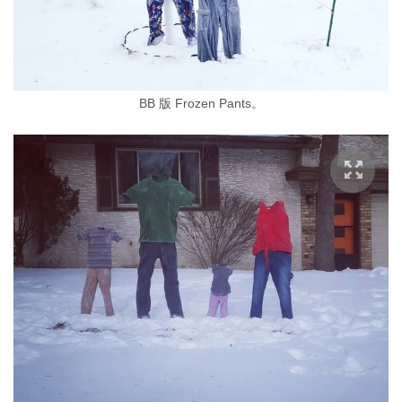
BB 版 Frozen Pants。