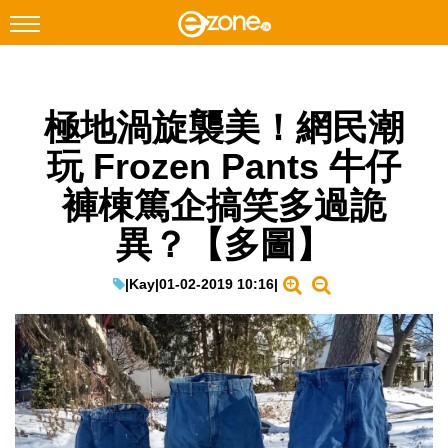
搜尋
極地渦旋襲美！網民潮
Facebook
Instagram
玩 Frozen Pants 牛仔
科技焦點
褲棟篤企搞笑多過詭
網絡生活
異？【多圖】
遊戲動漫
教學評測
|
Kay
|
01-02-2019 10:16
|
EduTech
IT Times
生成式AI與雲端應用
Enterprise Digital Transformation